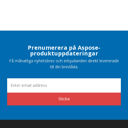
Prenumerera på Aspose-
produktuppdateringar
Få månatliga nyhetsbrev och erbjudanden direkt levererade
till din brevlåda.
Skicka