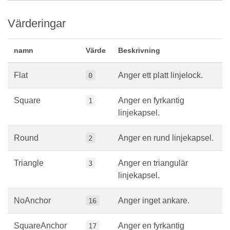
Värderingar
namn
Värde
Beskrivning
Flat
Anger ett platt linjelock.
0
Square
Anger en fyrkantig
1
linjekapsel.
Round
Anger en rund linjekapsel.
2
Triangle
Anger en triangulär
3
linjekapsel.
NoAnchor
Anger inget ankare.
16
SquareAnchor
Anger en fyrkantig
17