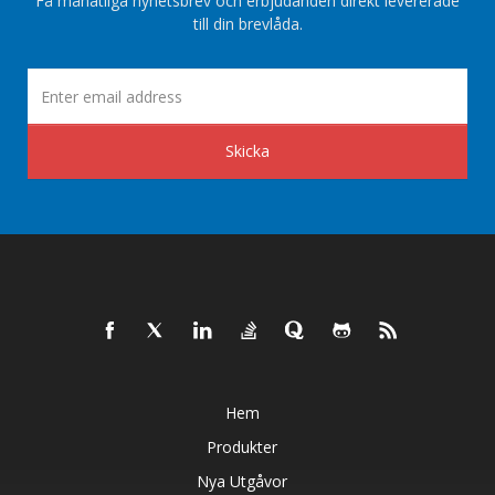
Få månatliga nyhetsbrev och erbjudanden direkt levererade
till din brevlåda.
Skicka
Hem
Produkter
Nya Utgåvor