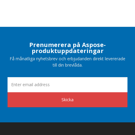
Prenumerera på Aspose-
produktuppdateringar
Få månatliga nyhetsbrev och erbjudanden direkt levererade
till din brevlåda.
Skicka