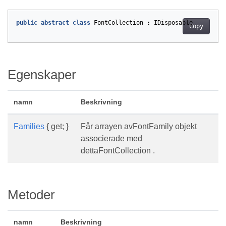
public
abstract
class
FontCollection
:
IDisposable
Copy
Egenskaper
namn
Beskrivning
Families
{ get; }
Får arrayen avFontFamily objekt
associerade med
dettaFontCollection .
Metoder
namn
Beskrivning