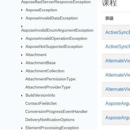
课程
AsposeBadServerResponceException
AsposeException
AsposeInvalidDataException
班级
AsposeInvalidEnumArgumentException
ActiveSync
AsposeInvalidOperationException
ActiveSync
AsposeNotSupportedException
Attachment
AlternateVi
AttachmentBase
AttachmentCollection
AlternateVi
AttachmentPermissionType
AttachmentProviderType
AlternateV
BuildVersionInfo
AsposeArgu
ContactFieldsSet
ConversionProgressEventHandler
AsposeArgu
DeliveryNotificationOptions
ElementProcessingException