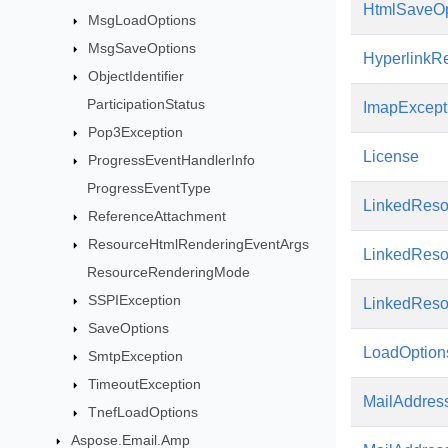
HtmlSaveOp
MsgLoadOptions
MsgSaveOptions
HyperlinkR
ObjectIdentifier
ParticipationStatus
ImapExcept
Pop3Exception
License
ProgressEventHandlerInfo
ProgressEventType
LinkedReso
ReferenceAttachment
ResourceHtmlRenderingEventArgs
LinkedReso
ResourceRenderingMode
SSPIException
LinkedRes
SaveOptions
LoadOption
SmtpException
TimeoutException
MailAddres
TnefLoadOptions
Aspose.Email.Amp