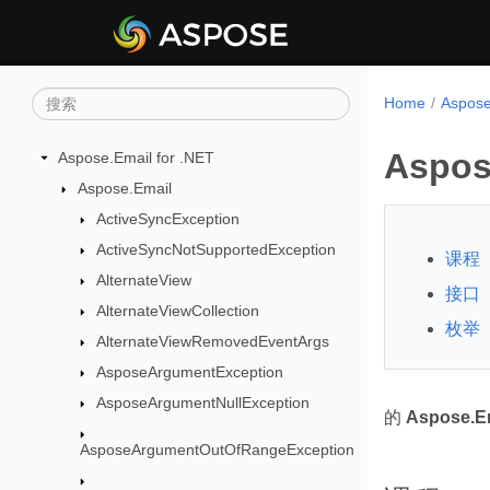
Home
Aspos
Aspos
Aspose.Email for .NET
Aspose.Email
ActiveSyncException
ActiveSyncNotSupportedException
课程
AlternateView
接口
AlternateViewCollection
枚举
AlternateViewRemovedEventArgs
AsposeArgumentException
AsposeArgumentNullException
的
Aspose.E
AsposeArgumentOutOfRangeException