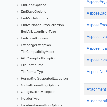
AsposeArg
EmlLoadOptions
EmlSaveOptions
AsposeBad
EmlValidationError
AsposeExce
EmlValidationErrorCollection
EmlValidationErrorType
AsposeInva
EmlxLoadOptions
ExchangeException
AsposeInva
FileCompatibilityMode
FileCorruptedException
AsposeInva
FileFormatInfo
AsposeNotS
FileFormatType
FormatNotSupportedException
GlobalFormattingOptions
Attachment
GoogleClientException
HeaderType
Attachment
HeadersFormattingOptions