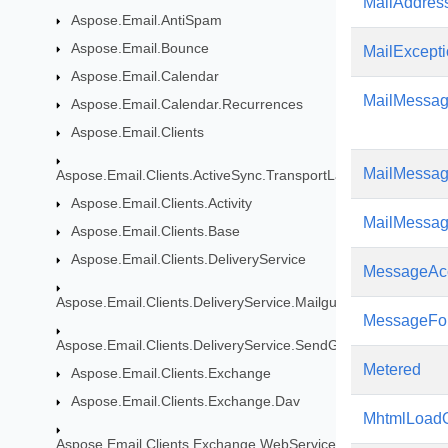
MailAddress
Aspose.Email.AntiSpam
Aspose.Email.Bounce
MailExcept
Aspose.Email.Calendar
MailMessa
Aspose.Email.Calendar.Recurrences
Aspose.Email.Clients
MailMessag
Aspose.Email.Clients.ActiveSync.TransportLayer
Aspose.Email.Clients.Activity
MailMessa
Aspose.Email.Clients.Base
Aspose.Email.Clients.DeliveryService
MessageAcc
Aspose.Email.Clients.DeliveryService.Mailgun
MessageFo
Aspose.Email.Clients.DeliveryService.SendGrid
Metered
Aspose.Email.Clients.Exchange
Aspose.Email.Clients.Exchange.Dav
MhtmlLoadO
Aspose.Email.Clients.Exchange.WebService