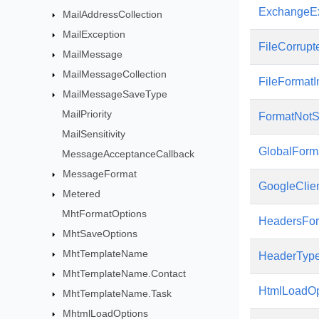
ExchangeEx
MailAddressCollection
MailException
FileCorrupt
MailMessage
MailMessageCollection
FileFormatI
MailMessageSaveType
MailPriority
FormatNotS
MailSensitivity
GlobalForm
MessageAcceptanceCallback
MessageFormat
GoogleClie
Metered
MhtFormatOptions
HeadersFor
MhtSaveOptions
MhtTemplateName
HeaderTyp
MhtTemplateName.Contact
HtmlLoadOp
MhtTemplateName.Task
MhtmlLoadOptions