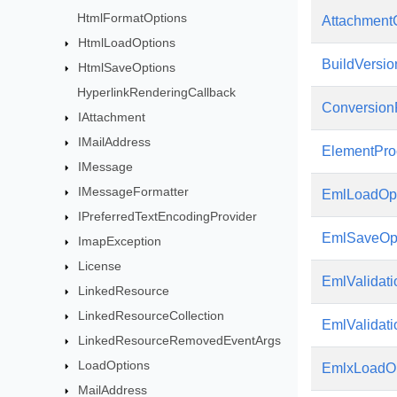
HtmlFormatOptions
AttachmentC
HtmlLoadOptions
BuildVersio
HtmlSaveOptions
HyperlinkRenderingCallback
Conversion
IAttachment
IMailAddress
ElementPro
IMessage
IMessageFormatter
EmlLoadOpt
IPreferredTextEncodingProvider
EmlSaveOp
ImapException
License
EmlValidati
LinkedResource
LinkedResourceCollection
EmlValidati
LinkedResourceRemovedEventArgs
LoadOptions
EmlxLoadOp
MailAddress