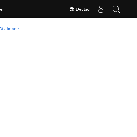
Deutsch
er
Ofx.Image