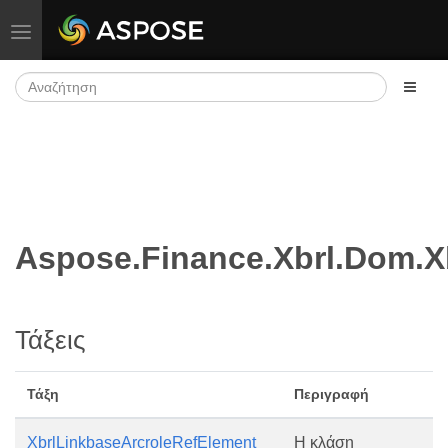
Εναλλαγή πλοήγησης
Aspose.Finance.Xbrl.Dom.X
Τάξεις
Τάξη
Περιγραφή
XbrlLinkbaseArcroleRefElement
Η κλάση