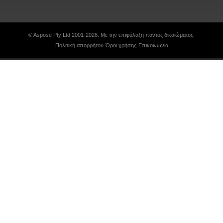
© Aspose Pty Ltd 2001-2026. Με την επιφύλαξη παντός δικαιώματος.
Πολιτική απορρήτου
Όροι χρήσης
Επικοινωνία