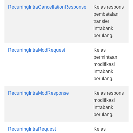
RecurringIntraCancellationResponse
Kelas respons
pembatalan
transfer
intrabank
berulang.
RecurringIntraModRequest
Kelas
permintaan
modifikasi
intrabank
berulang.
RecurringIntraModResponse
Kelas respons
modifikasi
intrabank
berulang.
RecurringIntraRequest
Kelas