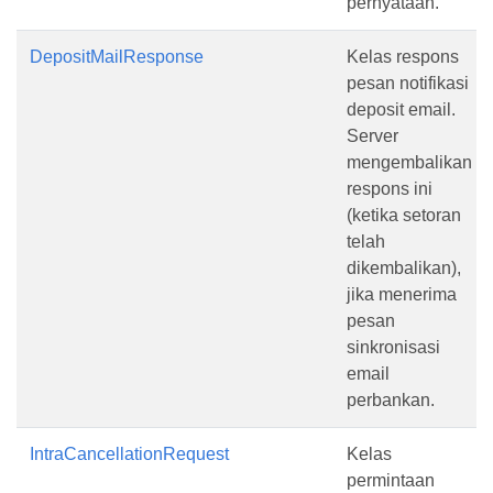
pernyataan.
DepositMailResponse
Kelas respons
pesan notifikasi
deposit email.
Server
mengembalikan
respons ini
(ketika setoran
telah
dikembalikan),
jika menerima
pesan
sinkronisasi
email
perbankan.
IntraCancellationRequest
Kelas
permintaan