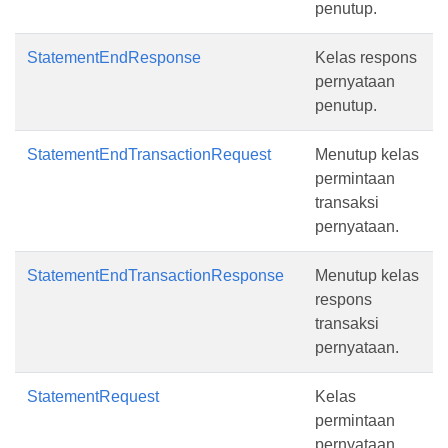
penutup.
StatementEndResponse
Kelas respons
pernyataan
penutup.
StatementEndTransactionRequest
Menutup kelas
permintaan
transaksi
pernyataan.
StatementEndTransactionResponse
Menutup kelas
respons
transaksi
pernyataan.
StatementRequest
Kelas
permintaan
pernyataan