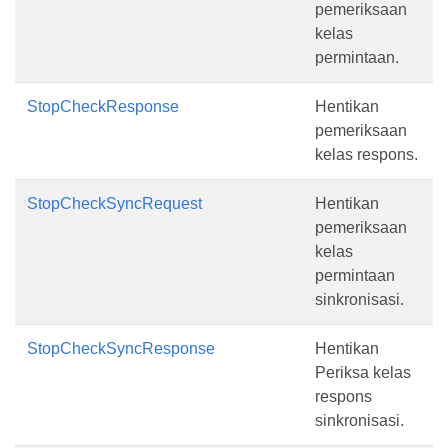
pemeriksaan
kelas
permintaan.
StopCheckResponse
Hentikan
pemeriksaan
kelas respons.
StopCheckSyncRequest
Hentikan
pemeriksaan
kelas
permintaan
sinkronisasi.
StopCheckSyncResponse
Hentikan
Periksa kelas
respons
sinkronisasi.