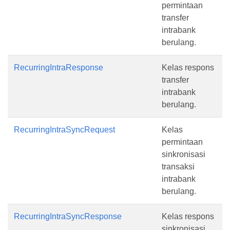
permintaan
transfer
intrabank
berulang.
RecurringIntraResponse
Kelas respons
transfer
intrabank
berulang.
RecurringIntraSyncRequest
Kelas
permintaan
sinkronisasi
transaksi
intrabank
berulang.
RecurringIntraSyncResponse
Kelas respons
sinkronisasi