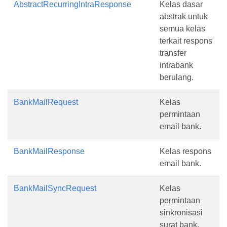
AbstractRecurringIntraResponse
Kelas dasar
abstrak untuk
semua kelas
terkait respons
transfer
intrabank
berulang.
BankMailRequest
Kelas
permintaan
email bank.
BankMailResponse
Kelas respons
email bank.
BankMailSyncRequest
Kelas
permintaan
sinkronisasi
surat bank.