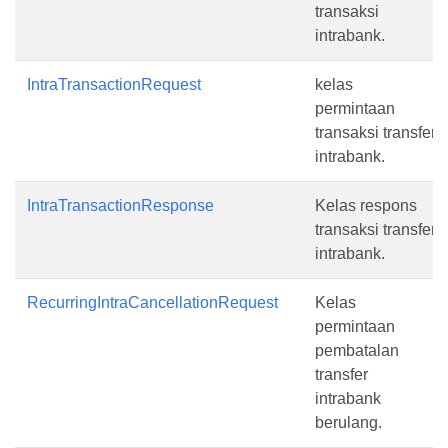
transaksi
intrabank.
IntraTransactionRequest
kelas
permintaan
transaksi transfer
intrabank.
IntraTransactionResponse
Kelas respons
transaksi transfer
intrabank.
RecurringIntraCancellationRequest
Kelas
permintaan
pembatalan
transfer
intrabank
berulang.