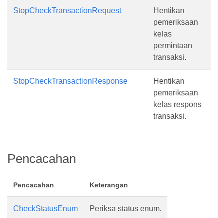
StopCheckTransactionRequest
Hentikan
pemeriksaan
kelas
permintaan
transaksi.
StopCheckTransactionResponse
Hentikan
pemeriksaan
kelas respons
transaksi.
Pencacahan
Pencacahan
Keterangan
CheckStatusEnum
Periksa status enum.