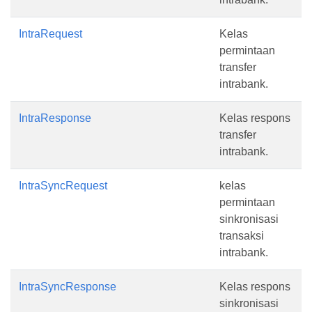
IntraRequest
Kelas
permintaan
transfer
intrabank.
IntraResponse
Kelas respons
transfer
intrabank.
IntraSyncRequest
kelas
permintaan
sinkronisasi
transaksi
intrabank.
IntraSyncResponse
Kelas respons
sinkronisasi