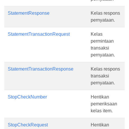
StatementResponse
Kelas respons
pernyataan.
StatementTransactionRequest
Kelas
permintaan
transaksi
pernyataan.
StatementTransactionResponse
Kelas respons
transaksi
pernyataan.
StopCheckNumber
Hentikan
pemeriksaan
kelas item.
StopCheckRequest
Hentikan