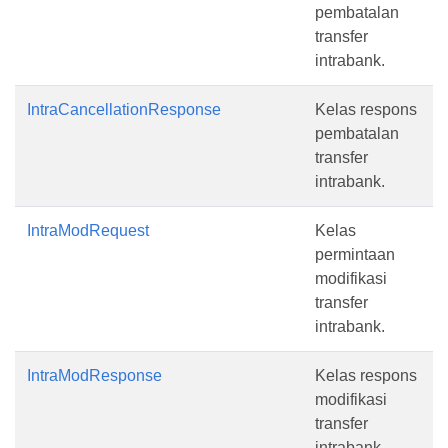
pembatalan
transfer
intrabank.
IntraCancellationResponse
Kelas respons
pembatalan
transfer
intrabank.
IntraModRequest
Kelas
permintaan
modifikasi
transfer
intrabank.
IntraModResponse
Kelas respons
modifikasi
transfer
intrabank.