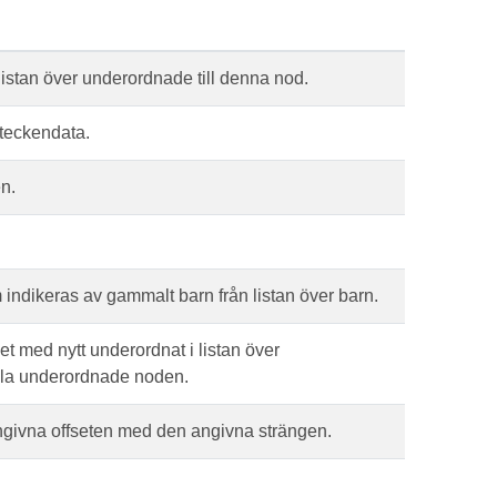
 listan över underordnade till denna nod.
 teckendata.
en.
ndikeras av gammalt barn från listan över barn.
t med nytt underordnat i listan över
mla underordnade noden.
angivna offseten med den angivna strängen.
.