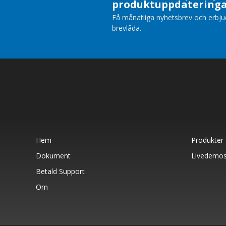
produktuppdatering
Få månatliga nyhetsbrev och erbjuda
brevlåda.
Hem
Produkter
Dokument
Livedemo
Betald Support
Om