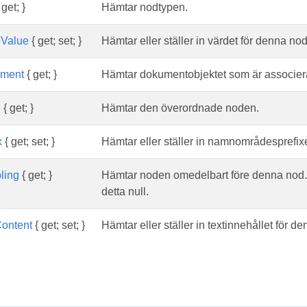
 get; }
Hämtar nodtypen.
Value
{ get; set; }
Hämtar eller ställer in värdet för denna no
ment
{ get; }
Hämtar dokumentobjektet som är associer
e
{ get; }
Hämtar den överordnade noden.
x
{ get; set; }
Hämtar eller ställer in namnområdesprefix
ling
{ get; }
Hämtar noden omedelbart före denna nod. 
detta null.
Content
{ get; set; }
Hämtar eller ställer in textinnehållet för 