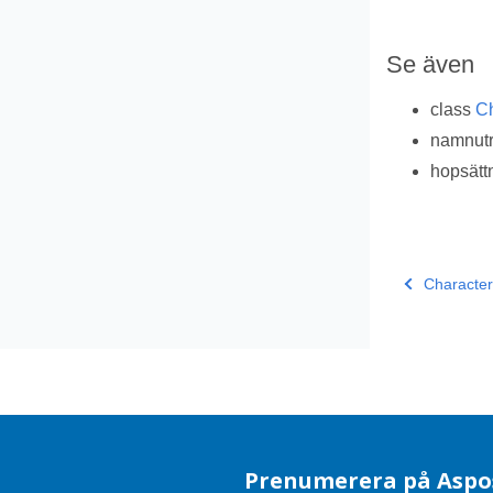
Se även
class
Ch
namnu
hopsätt
Characte
Prenumerera på Aspo