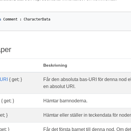
s
Comment
:
CharacterData
per
Beskrivning
URI
{ get; }
Får den absoluta bas-URI för denna nod el
en absolut URI.
{ get; }
Hämtar barnnoderna.
et; }
Hämtar eller ställer in teckendata för nod
get; }
Får det första barnet till denna nod. Om det