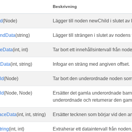
Beskrivning
ld
(Node)
Lägger till noden newChild i slutet av
ndData
(string)
Lägger till strängen i slutet av nodens
teData
(int, int)
Tar bort ett innehållsintervall från nod
tData
(int, string)
Infogar en sträng med angiven offset.
ld
(Node)
Tar bort den underordnade noden som i
ld
(Node, Node)
Ersätter det gamla underordnade barne
underordnade och returnerar den ga
aceData
(int, int, string)
Ersätter tecknen som börjar vid den 
ring
(int, int)
Extraherar ett dataintervall från noden