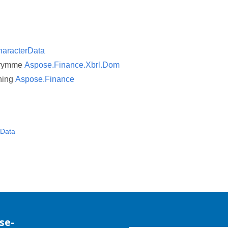
aracterData
trymme
Aspose.Finance.Xbrl.Dom
ning
Aspose.Finance
rData
se-