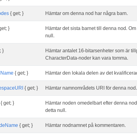
odes
{ get; }
Hämtar om denna nod har några barn.
get; }
Hämtar det sista barnet till denna nod. Om
null.
 }
Hämtar antalet 16-bitarsenheter som är till
CharacterData-noder kan vara tomma.
lName
{ get; }
Hämtar den lokala delen av det kvalifice
spaceURI
{ get; }
Hämtar namnområdets URI för denna nod.
{ get; }
Hämtar noden omedelbart efter denna nod.
detta null.
deName
{ get; }
Hämtar nodnamnet på kommentaren.