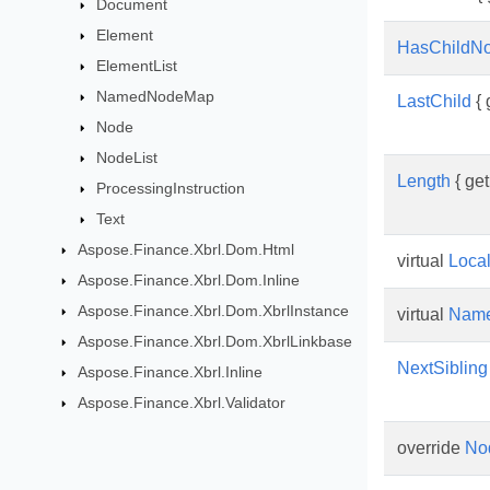
Document
Element
HasChildN
ElementList
NamedNodeMap
LastChild
{ 
Node
NodeList
Length
{ get;
ProcessingInstruction
Text
Aspose.Finance.Xbrl.Dom.Html
virtual
Loca
Aspose.Finance.Xbrl.Dom.Inline
Aspose.Finance.Xbrl.Dom.XbrlInstance
virtual
Name
Aspose.Finance.Xbrl.Dom.XbrlLinkbase
NextSibling
Aspose.Finance.Xbrl.Inline
Aspose.Finance.Xbrl.Validator
override
No