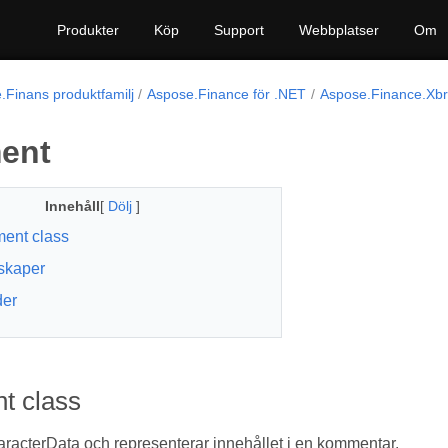
Produkter
Köp
Support
Webbplatser
Om
.Finans produktfamilj
Aspose.Finance för .NET
Aspose.Finance.Xb
ent
Innehåll
[
Dölj
]
ent class
skaper
der
 class
aracterData och representerar innehållet i en kommentar.