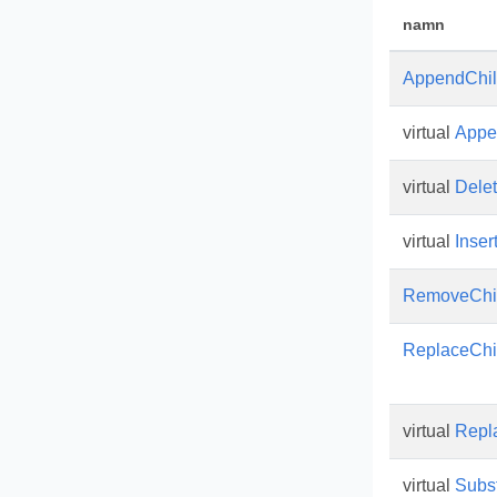
namn
AppendChi
virtual
Appe
virtual
Dele
virtual
Inser
RemoveChi
ReplaceChi
virtual
Repl
virtual
Subst