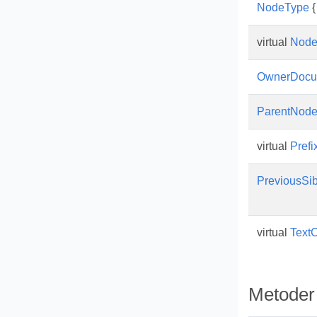
NodeType
{
virtual
Node
OwnerDocu
ParentNod
virtual
Prefi
PreviousSib
virtual
Text
Metoder