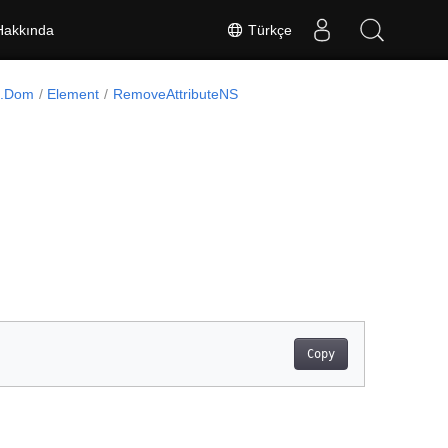
Türkçe
Hakkında
l.Dom
Element
RemoveAttributeNS
Copy