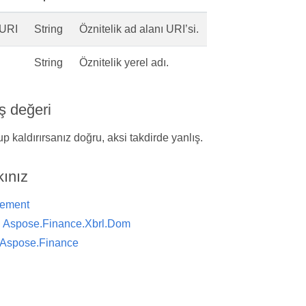
URI
String
Öznitelik ad alanı URI’si.
String
Öznitelik yerel adı.
ş değeri
up kaldırırsanız doğru, aksi takdirde yanlış.
kınız
lement
ı
Aspose.Finance.Xbrl.Dom
Aspose.Finance