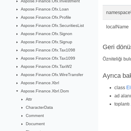
Aspose.Finance.Ofx.Investment
Aspose.Finance.Ofx.Loan
namespace
Aspose.Finance.Ofx.Profile
Aspose.Finance.Ofx.SecuritiesList
localName
Aspose.Finance.Ofx.Signon
Aspose.Finance.Ofx.Signup
Geri dönü
Aspose.Finance.Ofx.Tax1098
Aspose.Finance.Ofx.Tax1099
Özniteliği bul
Aspose.Finance.Ofx.TaxW2
Ayrıca ba
Aspose.Finance.Ofx.WireTransfer
Aspose.Finance.Xbrl
class
E
Aspose.Finance.Xbrl.Dom
ad alan
Attr
toplantı
CharacterData
Comment
Document