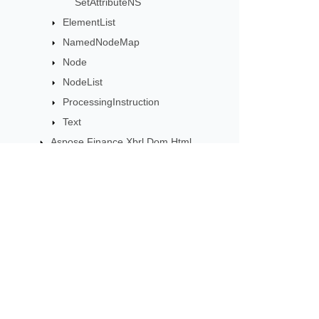
SetAttributeNS
ElementList
NamedNodeMap
Node
NodeList
ProcessingInstruction
Text
Aspose.Finance.Xbrl.Dom.Html
Aspose.Finance.Xbrl.Dom.Inline
Aspose.Finance.Xbrl.Dom.XbrlInstance
Aspose.Finance.Xbrl.Dom.XbrlLinkbase
Aspose.Finance.Xbrl.Inline
Aspose Ürün Güncell
Aspose.Finance.Xbrl.Validator
Doğrudan posta kutunuza teslim edile