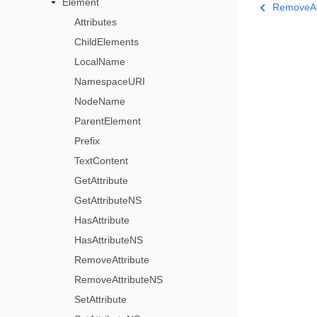
Element
RemoveAt
Attributes
ChildElements
LocalName
NamespaceURI
NodeName
ParentElement
Prefix
TextContent
GetAttribute
GetAttributeNS
HasAttribute
HasAttributeNS
RemoveAttribute
RemoveAttributeNS
SetAttribute