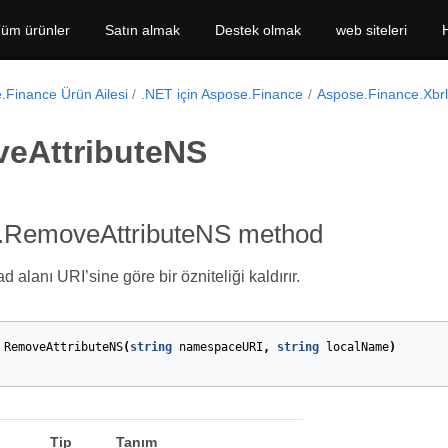
üm ürünler
Satın almak
Destek olmak
web siteleri
.Finance Ürün Ailesi
.NET için Aspose.Finance
Aspose.Finance.Xbr
eAttributeNS
.RemoveAttributeNS method
d alanı URI’sine göre bir özniteliği kaldırır.
RemoveAttributeNS
(
string
namespaceURI
,
string
localName
)
Tip
Tanım