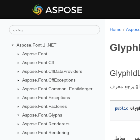
Home
GlyphI
Aspose.Font لـ .NET
Aspose.Font
Aspose.Font.Cff
Aspose.Font.CffDataProviders
GlyphIdL
Aspose.Font.CffExceptions
Aspose.Font.Common_FontMerger
Aspose.Font.Exceptions
Aspose.Font.Factories
public
Glyp
Aspose.Font.Glyphs
Aspose.Font.Renderers
Aspose.Font.Rendering
صف
معامل