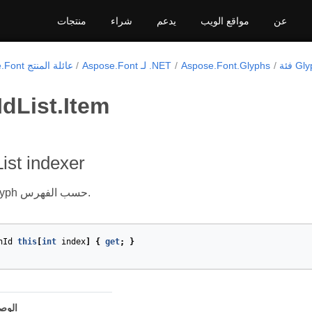
عن
مواقع الويب
يدعم
شراء
منتجات
Glyph
Aspose.Font.Glyphs
Aspose.Font لـ .NET
Aspose.Font عائلة المنتج
dList.Item
ist indexer
يرجع معرف glyph حسب الفهرس.
hId
this
[
int
index
]
{
get
;
}
الو