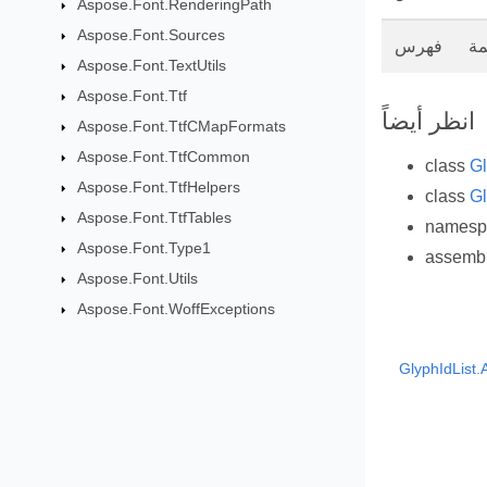
Aspose.Font.RenderingPath
Aspose.Font.Sources
مة
فهرس
Aspose.Font.TextUtils
Aspose.Font.Ttf
انظر أيضاً
Aspose.Font.TtfCMapFormats
Aspose.Font.TtfCommon
class
Gl
Aspose.Font.TtfHelpers
class
Gl
Aspose.Font.TtfTables
names
Aspose.Font.Type1
assemb
Aspose.Font.Utils
Aspose.Font.WoffExceptions
GlyphIdList.