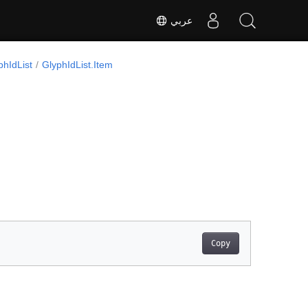
عربي
GlyphIdList.Item
فئة IdList
Copy