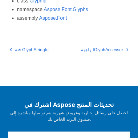
class
GlyphId
namespace
Aspose.Font.Glyphs
assembly
Aspose.Font
واجهة IGlyphAccessor
فئة GlyphStringId
اشترك في Aspose تحديثات المنتج
احصل على رسائل إخبارية وعروض شهرية يتم توصيلها مباشرة إلى
صندوق البريد الخاص بك.