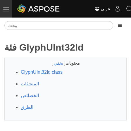
عربي
تبديل التنقل
فئة GlyphUInt32Id
محتويات
[
يخفي
]
GlyphUInt32Id class
المنشئات
الخصائص
الطرق