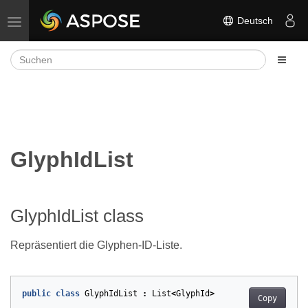
Deutsch
Navigation umschalten
GlyphIdList
GlyphIdList class
Repräsentiert die Glyphen-ID-Liste.
public
class
GlyphIdList
:
List
<
GlyphId
>
Copy