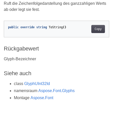
Ruft die Zeichenfolgedarstellung des ganzzahligen Werts
ab oder legt sie fest.
public
override
string
ToString
()
Copy
Rückgabewert
Glyph-Bezeichner
Siehe auch
class
GlyphUInt32Id
namensraum
Aspose.Font.Glyphs
Montage
Aspose.Font