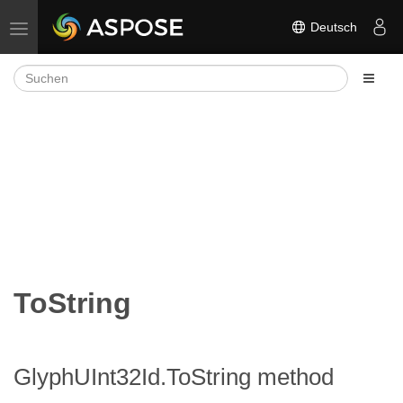
Deutsch
Navigation umschalten
ToString
GlyphUInt32Id.ToString method