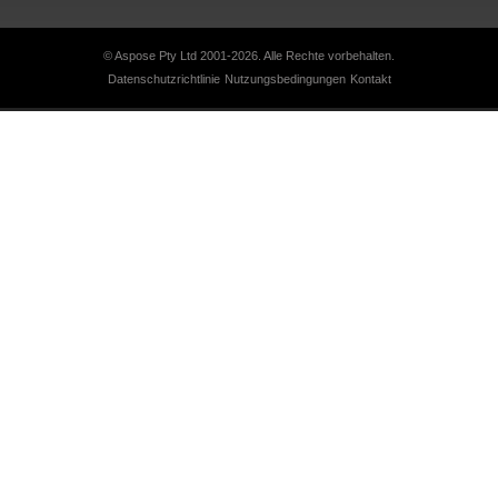
© Aspose Pty Ltd 2001-2026. Alle Rechte vorbehalten.
Datenschutzrichtlinie
Nutzungsbedingungen
Kontakt