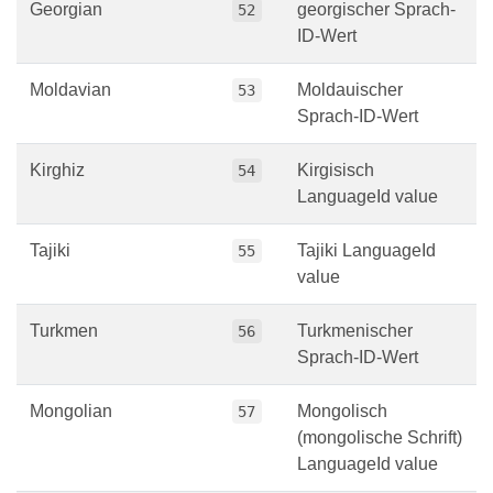
Georgian
georgischer Sprach-
52
ID-Wert
Moldavian
Moldauischer
53
Sprach-ID-Wert
Kirghiz
Kirgisisch
54
LanguageId value
Tajiki
Tajiki LanguageId
55
value
Turkmen
Turkmenischer
56
Sprach-ID-Wert
Mongolian
Mongolisch
57
(mongolische Schrift)
LanguageId value