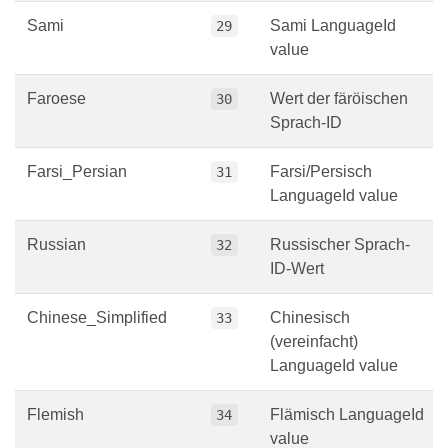
Sami
Sami LanguageId
29
value
Faroese
Wert der färöischen
30
Sprach-ID
Farsi_Persian
Farsi/Persisch
31
LanguageId value
Russian
Russischer Sprach-
32
ID-Wert
Chinese_Simplified
Chinesisch
33
(vereinfacht)
LanguageId value
Flemish
Flämisch LanguageId
34
value