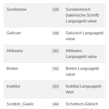
Sundanese
Sundanesisch
139
(lateinische Schrift)
LanguageId value
Galician
Galizisch LanguageId
140
value
Afrikaans
Afrikaans
141
LanguageId value
Breton
Breton LanguageId
142
value
Inuktitut
Inuktitut LanguageId-
143
Wert
Scottish_Gaelic
Schottisch-Gälisch
144