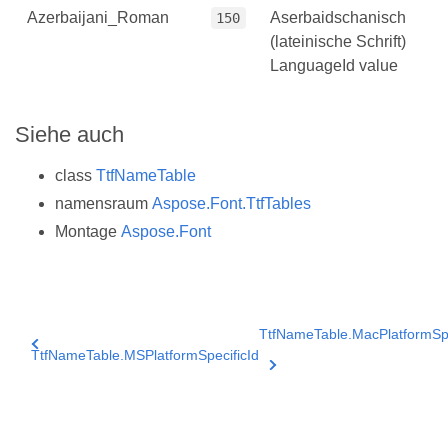
Azerbaijani_Roman
Aserbaidschanisch
150
(lateinische Schrift)
LanguageId value
Siehe auch
class
TtfNameTable
namensraum
Aspose.Font.TtfTables
Montage
Aspose.Font
TtfNameTable.MacPlatformSpe
TtfNameTable.MSPlatformSpecificId