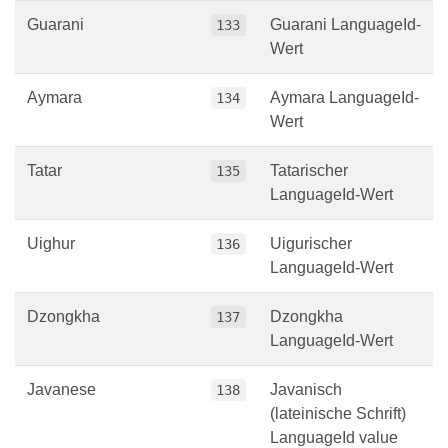
Guarani
Guarani LanguageId-
133
Wert
Aymara
Aymara LanguageId-
134
Wert
Tatar
Tatarischer
135
LanguageId-Wert
Uighur
Uigurischer
136
LanguageId-Wert
Dzongkha
Dzongkha
137
LanguageId-Wert
Javanese
Javanisch
138
(lateinische Schrift)
LanguageId value