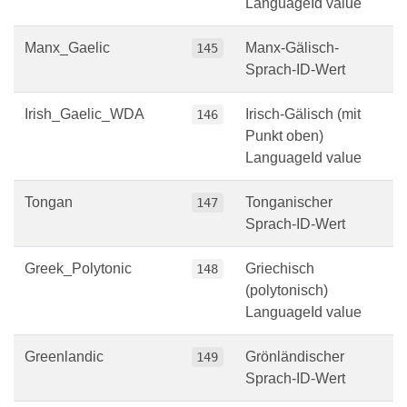
LanguageId value
Manx_Gaelic
Manx-Gälisch-
145
Sprach-ID-Wert
Irish_Gaelic_WDA
Irisch-Gälisch (mit
146
Punkt oben)
LanguageId value
Tongan
Tonganischer
147
Sprach-ID-Wert
Greek_Polytonic
Griechisch
148
(polytonisch)
LanguageId value
Greenlandic
Grönländischer
149
Sprach-ID-Wert