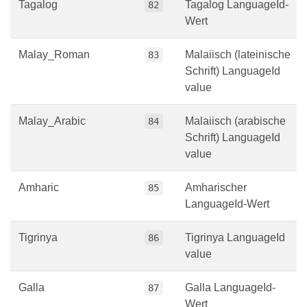
Tagalog
Tagalog LanguageId-
82
Wert
Malay_Roman
Malaiisch (lateinische
83
Schrift) LanguageId
value
Malay_Arabic
Malaiisch (arabische
84
Schrift) LanguageId
value
Amharic
Amharischer
85
LanguageId-Wert
Tigrinya
Tigrinya LanguageId
86
value
Galla
Galla LanguageId-
87
Wert