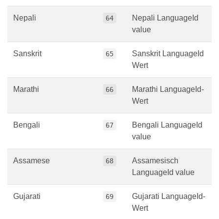
Nepali
Nepali LanguageId
64
value
Sanskrit
Sanskrit LanguageId
65
Wert
Marathi
Marathi LanguageId-
66
Wert
Bengali
Bengali LanguageId
67
value
Assamese
Assamesisch
68
LanguageId value
Gujarati
Gujarati LanguageId-
69
Wert