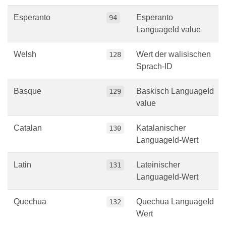
Esperanto
Esperanto
94
LanguageId value
Welsh
Wert der walisischen
128
Sprach-ID
Basque
Baskisch LanguageId
129
value
Catalan
Katalanischer
130
LanguageId-Wert
Latin
Lateinischer
131
LanguageId-Wert
Quechua
Quechua LanguageId
132
Wert