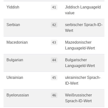
Yiddish
Jiddisch LanguageId
41
value
Serbian
serbischer Sprach-ID-
42
Wert
Macedonian
Mazedonischer
43
LanguageId-Wert
Bulgarian
Bulgarischer
44
LanguageId-Wert
Ukrainian
ukrainischer Sprach-
45
ID-Wert
Byelorussian
Weißrussischer
46
Sprach-ID-Wert