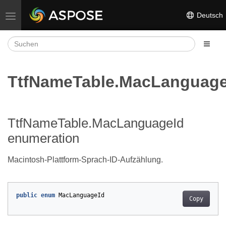
Deutsch
Navigation umschalten
TtfNameTable.MacLanguage
TtfNameTable.MacLanguageId
enumeration
Macintosh-Plattform-Sprach-ID-Aufzählung.
public
enum
MacLanguageId
Copy