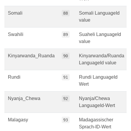
Somali
Somali LanguageId
88
value
Swahili
Suaheli LanguageId
89
value
Kinyarwanda_Ruanda
Kinyarwanda/Ruanda
90
LanguageId value
Rundi
Rundi LanguageId
91
Wert
Nyanja_Chewa
Nyanja/Chewa
92
LanguageId-Wert
Malagasy
Madagassischer
93
Sprach-ID-Wert