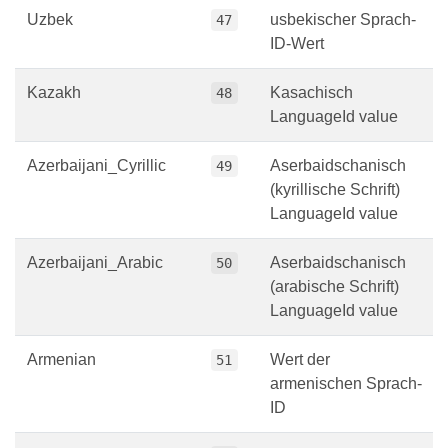
Uzbek
usbekischer Sprach-
47
ID-Wert
Kazakh
Kasachisch
48
LanguageId value
Azerbaijani_Cyrillic
Aserbaidschanisch
49
(kyrillische Schrift)
LanguageId value
Azerbaijani_Arabic
Aserbaidschanisch
50
(arabische Schrift)
LanguageId value
Armenian
Wert der
51
armenischen Sprach-
ID