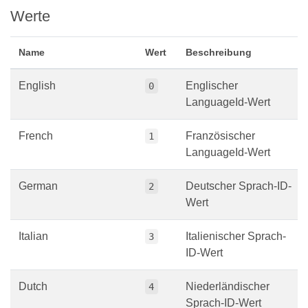
Werte
Name
Wert
Beschreibung
English
Englischer
0
LanguageId-Wert
French
Französischer
1
LanguageId-Wert
German
Deutscher Sprach-ID-
2
Wert
Italian
Italienischer Sprach-
3
ID-Wert
Dutch
Niederländischer
4
Sprach-ID-Wert