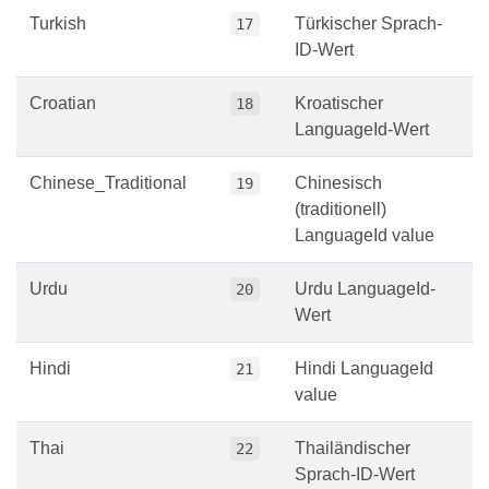
Turkish
Türkischer Sprach-
17
ID-Wert
Croatian
Kroatischer
18
LanguageId-Wert
Chinese_Traditional
Chinesisch
19
(traditionell)
LanguageId value
Urdu
Urdu LanguageId-
20
Wert
Hindi
Hindi LanguageId
21
value
Thai
Thailändischer
22
Sprach-ID-Wert