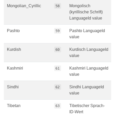
Mongolian_Cyrillic
Mongolisch
58
(kyrillische Schrift)
LanguageId value
Pashto
Pashto LanguageId
59
value
Kurdish
Kurdisch LanguageId
60
value
Kashmiri
Kashmiri LanguageId
61
value
Sindhi
Sindhi LanguageId
62
value
Tibetan
Tibetischer Sprach-
63
ID-Wert