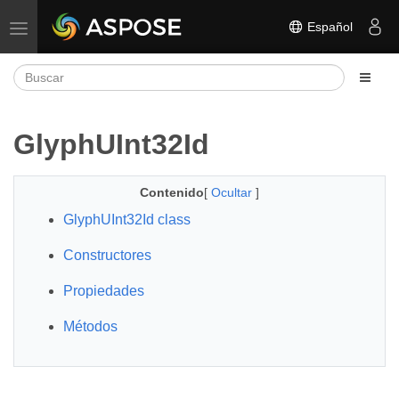
Español
Alternar navegación
GlyphUInt32Id
Contenido
[
Ocultar
]
GlyphUInt32Id class
Constructores
Propiedades
Métodos