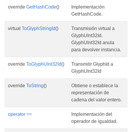
override
GetHashCode
()
Implementación
GetHashCode.
virtual
ToGlyphStringId
()
Transmisión virtual a
GlyphUInt32Id.
GlyphUInt32Id anula
para devolver instancia.
override
ToGlyphUInt32Id
()
Transmitir GlyphId a
GlyphUInt32Id
override
ToString
()
Obtiene o establece la
representación de
cadena del valor entero.
operator ==
Implementación del
operador de igualdad.