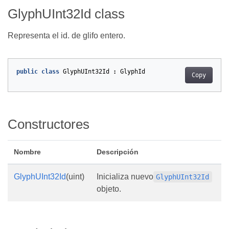
GlyphUInt32Id class
Representa el id. de glifo entero.
public
class
GlyphUInt32Id
:
GlyphId
Copy
Constructores
Nombre
Descripción
GlyphUInt32Id
(uint)
Inicializa nuevo
GlyphUInt32Id
objeto.