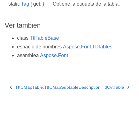
static
Tag
{ get; }
Obtiene la etiqueta de la tabla.
Ver también
class
TtfTableBase
espacio de nombres
Aspose.Font.TtfTables
asamblea
Aspose.Font
TtfCMapTable.TtfCMapSubtableDescription
TtfCvtTable