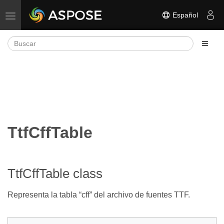
Español
Alternar navegación
TtfCffTable
TtfCffTable class
Representa la tabla “cff” del archivo de fuentes TTF.