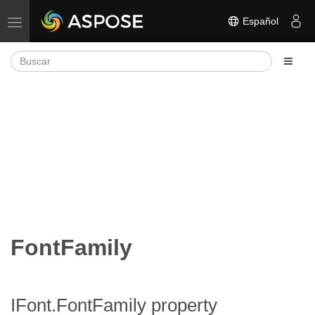
Español
Alternar navegación
FontFamily
IFont.FontFamily property