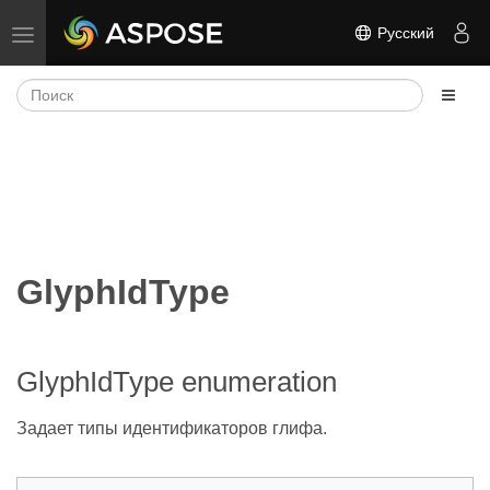
Русский
Переключить навигацию
GlyphIdType
GlyphIdType enumeration
Задает типы идентификаторов глифа.