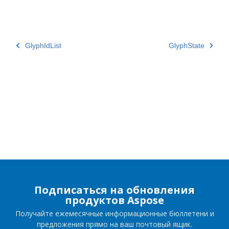
GlyphIdList
GlyphState
Подписаться на обновления
продуктов Aspose
Получайте ежемесячные информационные бюллетени и
предложения прямо на ваш почтовый ящик.