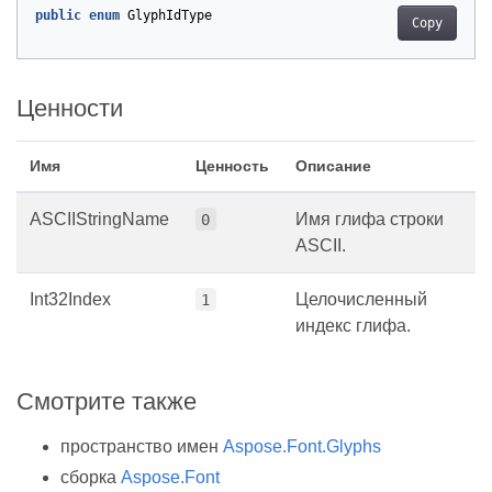
public
enum
GlyphIdType
Copy
Ценности
Имя
Ценность
Описание
ASCIIStringName
Имя глифа строки
0
ASCII.
Int32Index
Целочисленный
1
индекс глифа.
Смотрите также
пространство имен
Aspose.Font.Glyphs
сборка
Aspose.Font