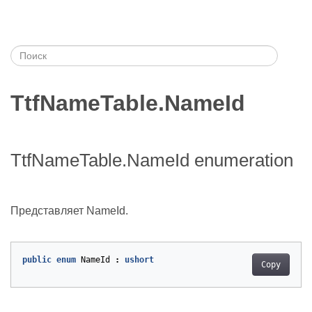
TtfNameTable.NameId
TtfNameTable.NameId enumeration
Представляет NameId.
public
enum
NameId
:
ushort
Copy