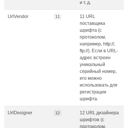
и т. д.
UrlVendor
11 URL
11
поставщика
шрифта (с
протоколом,
например, http://,
ftp://). Если в URL-
адрес встроен
уникальный
серийный номер,
его можно
использовать для
регистрации
шрифта.
UrlDesigner
12 URL дизайнера
12
шрифтов (с
протоколом,