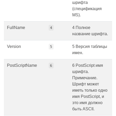
шрифта
(спецификация
MS).
FullName
4 Полное
4
название шрифта.
Version
5 Версия таблицы
5
имен.
PostScriptName
6 PostScript имя
6
шрифта.
Примечание.
Шрифт может
иметь только одно
имя PostScript, и
это имя должно
быть ASCII.