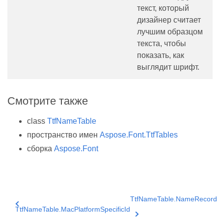
текст, который
дизайнер считает
лучшим образцом
текста, чтобы
показать, как
выглядит шрифт.
Смотрите также
class
TtfNameTable
пространство имен
Aspose.Font.TtfTables
сборка
Aspose.Font
TtfNameTable.NameRecord
TtfNameTable.MacPlatformSpecificId