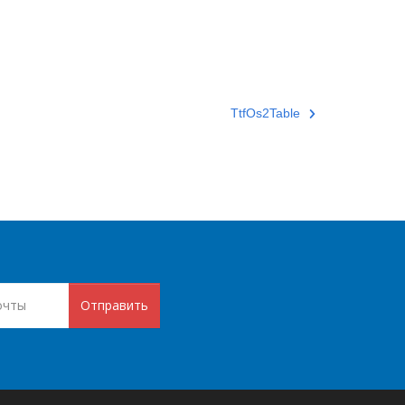
TtfOs2Table
Отправить