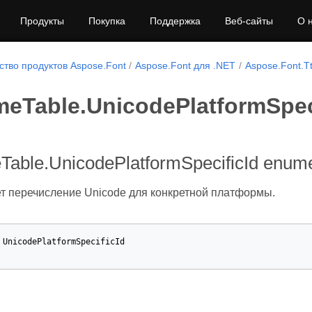
Продукты
Покупка
Поддержка
Веб-сайты
О 
тво продуктов Aspose.Font
Aspose.Font для .NET
Aspose.Font.Tt
meTable.UnicodePlatformSpec
Table.UnicodePlatformSpecificId enume
т перечисление Unicode для конкретной платформы.
UnicodePlatformSpecificId