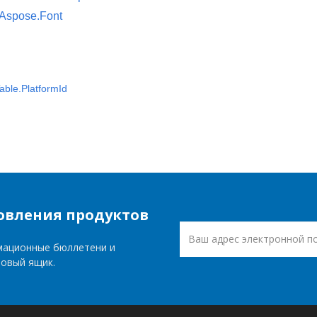
Aspose.Font
ble.PlatformId
овления продуктов
мационные бюллетени и
товый ящик.