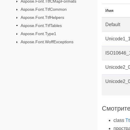
Aspose.Font.TtfCMapFormats
Aspose.Font.TtfCommon
Имя
Aspose.Font.TtfHelpers
Default
Aspose.Font.TtfTables
Aspose.Font.Type1
Unicode1_
Aspose.Font.WoffExceptions
ISO10646_
Unicode2_
Unicode2_0
Смотрите
class
T
простр