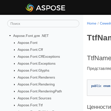
Home
Семейс
TtfNa
Aspose.Font для .NET
Aspose.Font
Aspose.Font.Cff
Aspose.Font.CffExceptions
TtfName
Aspose.Font.Exceptions
Представляе
Aspose.Font.Glyphs
Aspose.Font.Renderers
Aspose.Font.Rendering
public
enum
Aspose.Font.RenderingPath
Aspose.Font.Sources
Aspose.Font.Ttf
Ценности