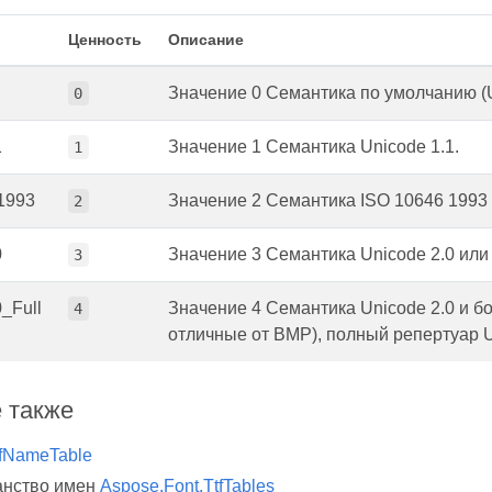
Ценность
Описание
Значение 0 Семантика по умолчанию (U
0
1
Значение 1 Семантика Unicode 1.1.
1
1993
Значение 2 Семантика ISO 10646 1993 
2
0
Значение 3 Семантика Unicode 2.0 или
3
_Full
Значение 4 Семантика Unicode 2.0 и б
4
отличные от BMP), полный репертуар U
 также
tfNameTable
анство имен
Aspose.Font.TtfTables