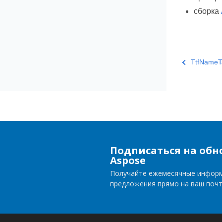
сборка
TtfNameTa
Подписаться на обн
Aspose
Получайте ежемесячные инфор
предложения прямо на ваш поч