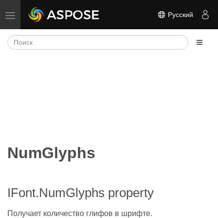
Русский
Переключить навигацию
NumGlyphs
IFont.NumGlyphs property
Получает количество глифов в шрифте.