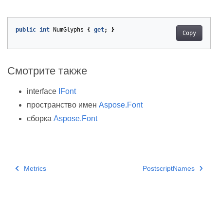
public
int
NumGlyphs
{
get
;
}
Copy
Смотрите также
interface
IFont
пространство имен
Aspose.Font
сборка
Aspose.Font
Metrics
PostscriptNames