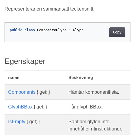
Representerar en sammansatt teckensnitt.
public
class
CompositeGlyph
:
Glyph
Copy
Egenskaper
namn
Beskrivning
Components
{ get; }
Hämtar komponentlista.
GlyphBBox
{ get; }
Får glyph BBox.
IsEmpty
{ get; }
Sant om glyfen inte
innehåller ritinstruktioner.