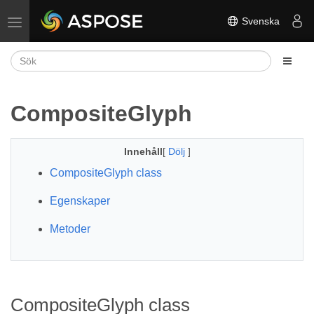
Svenska
Växla navigering
CompositeGlyph
Innehåll
[
Dölj
]
CompositeGlyph class
Egenskaper
Metoder
CompositeGlyph class