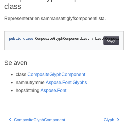
class
Representerar en sammansatt glyfkomponentlista.
public
class
CompositeGlyphComponentList
:
List
<
CompositeGl
Copy
Se även
class
CompositeGlyphComponent
namnutrymme
Aspose.Font.Glyphs
hopsättning
Aspose.Font
CompositeGlyphComponent
Glyph