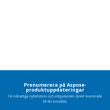
Prenumerera på Aspose-
produktuppdateringar
Få månatliga nyhetsbrev och erbjudanden direkt levererade
till din brevlåda.