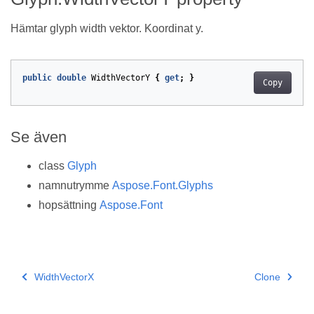
Hämtar glyph width vektor. Koordinat y.
public
double
WidthVectorY
{
get
;
}
Copy
Se även
class
Glyph
namnutrymme
Aspose.Font.Glyphs
hopsättning
Aspose.Font
WidthVectorX
Clone