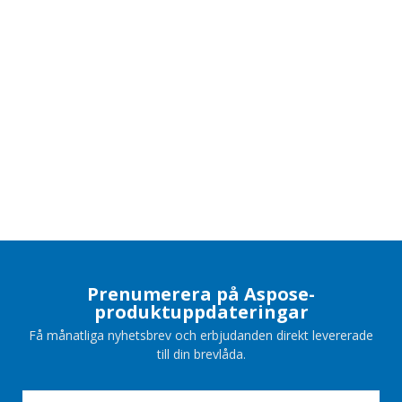
Prenumerera på Aspose-
produktuppdateringar
Få månatliga nyhetsbrev och erbjudanden direkt levererade
till din brevlåda.