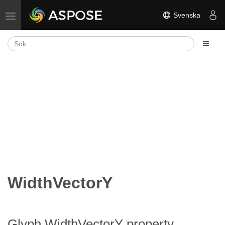
Svenska
Växla navigering
WidthVectorY
Glyph.WidthVectorY property