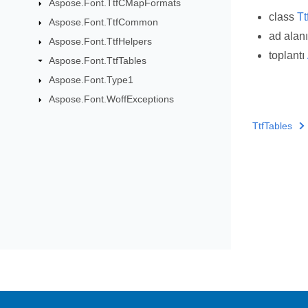
Aspose.Font.TtfCMapFormats
class
Tt
Aspose.Font.TtfCommon
ad alan
Aspose.Font.TtfHelpers
toplantı
Aspose.Font.TtfTables
Aspose.Font.Type1
Aspose.Font.WoffExceptions
TtfTables