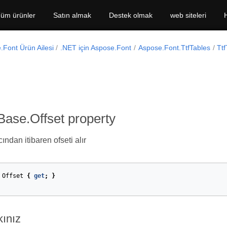
üm ürünler
Satın almak
Destek olmak
web siteleri
.Font Ürün Ailesi
.NET için Aspose.Font
Aspose.Font.TtfTables
Tt
Base.Offset property
cından itibaren ofseti alır
Offset
{
get
;
}
kınız