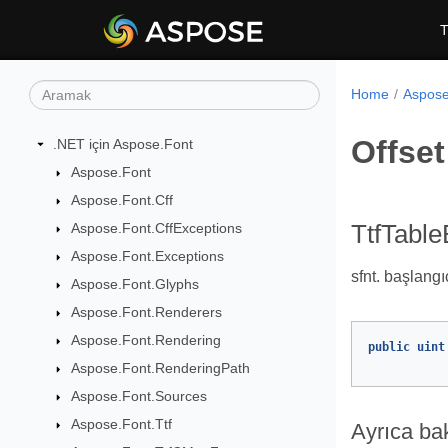
T
Home
Aspose
Offset
.NET için Aspose.Font
Aspose.Font
Aspose.Font.Cff
Aspose.Font.CffExceptions
TtfTable
Aspose.Font.Exceptions
sfnt. başlangı
Aspose.Font.Glyphs
Aspose.Font.Renderers
Aspose.Font.Rendering
public
uint
Aspose.Font.RenderingPath
Aspose.Font.Sources
Aspose.Font.Ttf
Ayrıca ba