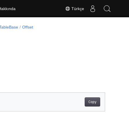
Türkçe
Hakkında
fTableBase
Offset
Copy