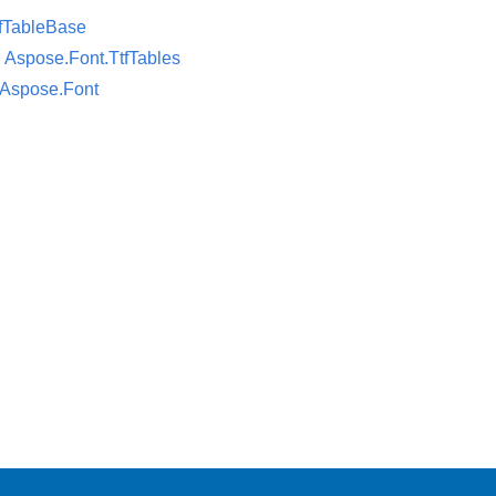
fTableBase
ı
Aspose.Font.TtfTables
Aspose.Font