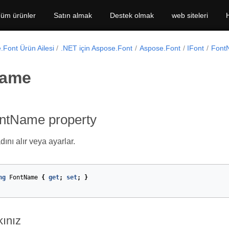
üm ürünler
Satın almak
Destek olmak
web siteleri
.Font Ürün Ailesi
.NET için Aspose.Font
Aspose.Font
IFont
Font
Name
ontName property
dını alır veya ayarlar.
ng
FontName
{
get
;
set
;
}
kınız