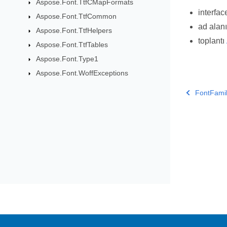
Aspose.Font.TtfCMapFormats
interfa
Aspose.Font.TtfCommon
ad alan
Aspose.Font.TtfHelpers
toplantı
Aspose.Font.TtfTables
Aspose.Font.Type1
Aspose.Font.WoffExceptions
FontFami