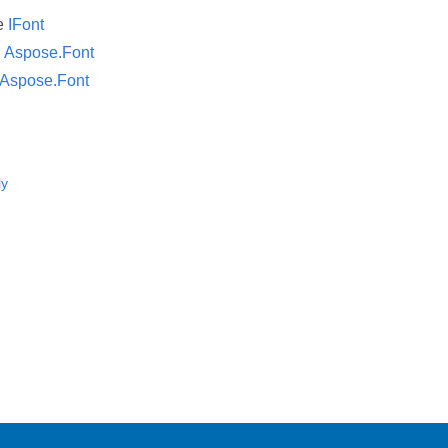
ce
IFont
ı
Aspose.Font
Aspose.Font
ly