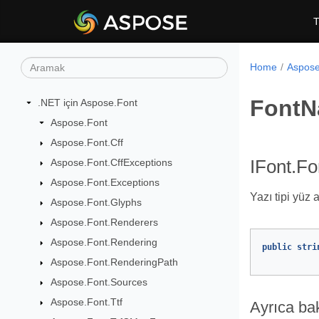
T
Home
Aspose
Font
.NET için Aspose.Font
Aspose.Font
Aspose.Font.Cff
Aspose.Font.CffExceptions
IFont.F
Aspose.Font.Exceptions
Yazı tipi yüz a
Aspose.Font.Glyphs
Aspose.Font.Renderers
Aspose.Font.Rendering
public
stri
Aspose.Font.RenderingPath
Aspose.Font.Sources
Aspose.Font.Ttf
Ayrıca ba