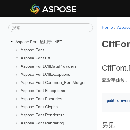
Home
Aspos
CffFo
Aspose.Font 适用于 .NET
Aspose.Font
Aspose.Font.Cff
Aspose.Font.CffDataProviders
CffFont.
Aspose.Font.CffExceptions
获取字体族。
Aspose.Font.Common_FontMerger
Aspose.Font.Exceptions
Aspose.Font.Factories
public
over
Aspose.Font.Glyphs
Aspose.Font.Renderers
Aspose.Font.Rendering
另见