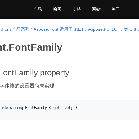
产品
购买
支持
网站
关于
e.Font 产品系列
Aspose.Font 适用于 .NET
Aspose.Font.Cff
类 CffF
nt.FontFamily
FontFamily property
字体族的设置器尚未实现。
ride
string
FontFamily
{
get
;
set
;
}