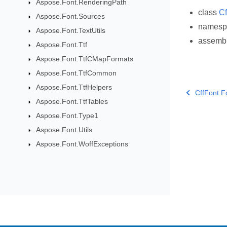
Aspose.Font.RenderingPath
class
Cf
Aspose.Font.Sources
names
Aspose.Font.TextUtils
assemb
Aspose.Font.Ttf
Aspose.Font.TtfCMapFormats
Aspose.Font.TtfCommon
Aspose.Font.TtfHelpers
CffFont.Fo
Aspose.Font.TtfTables
Aspose.Font.Type1
Aspose.Font.Utils
Aspose.Font.WoffExceptions