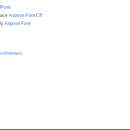
fFont
pace
Aspose.Font.Cff
ly
Aspose.Font
ntDefinition