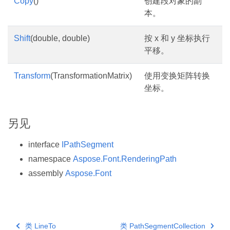
Copy
()
创建段对象的副
本。
Shift
(double, double)
按 x 和 y 坐标执行
平移。
Transform
(TransformationMatrix)
使用变换矩阵转换
坐标。
另见
interface
IPathSegment
namespace
Aspose.Font.RenderingPath
assembly
Aspose.Font
类 LineTo
类 PathSegmentCollection