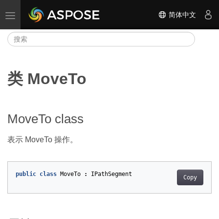
简体中文
切换导航
类 MoveTo
MoveTo class
表示 MoveTo 操作。
public
class
MoveTo
:
IPathSegment
Copy