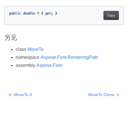
public
double
Y
{
get
;
}
Copy
另见
class
MoveTo
namespace
Aspose.Font.RenderingPath
assembly
Aspose.Font
MoveTo.X
MoveTo.Clone