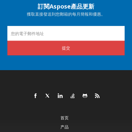
訂閱Aspose產品更新
獲取直接發送到您郵箱的每月簡報和優惠。
提交
首页
产品