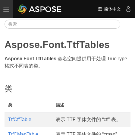
简体中文
切换导航
Aspose.Font.TtfTables
Aspose.Font.TtfTables
命名空间提供用于处理 TrueType
格式不同表的类。
类
类
描述
TtfCffTable
表示 TTF 字体文件的 “cff” 表。
TtfCMapTable
表示 TTF 字体文件的 “cmap”