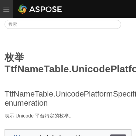
切换导航
枚举
TtfNameTable.UnicodePlatfo
TtfNameTable.UnicodePlatformSpecifi
enumeration
表示 Unicode 平台特定的枚举。