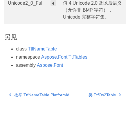
Unicode2_0_Full
值 4 Unicode 2.0 及以后语义
4
（允许非 BMP 字符），
Unicode 完整字符集。
另见
class
TtfNameTable
namespace
Aspose.Font.TtfTables
assembly
Aspose.Font
枚举 TtfNameTable.PlatformId
类 TtfOs2Table