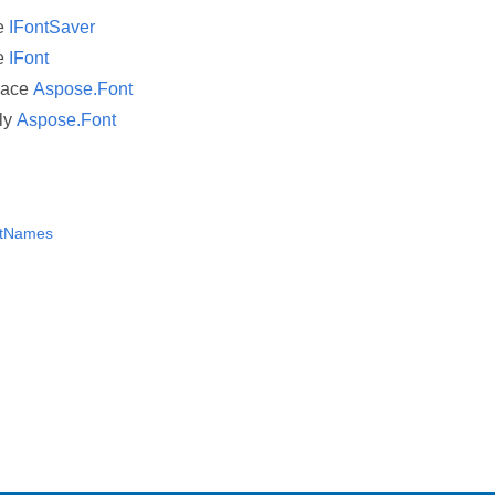
ce
IFontSaver
ce
IFont
pace
Aspose.Font
ly
Aspose.Font
ntNames