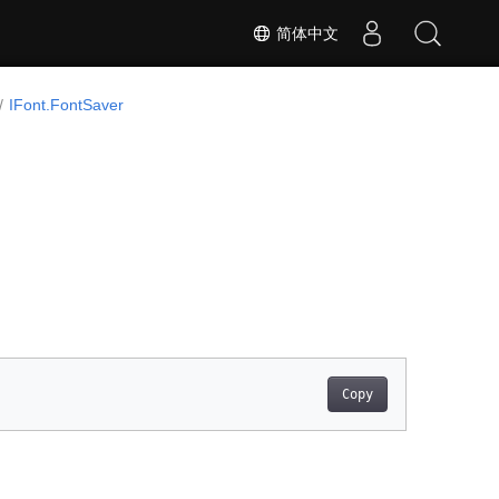
简体中文
IFont.FontSaver
Copy