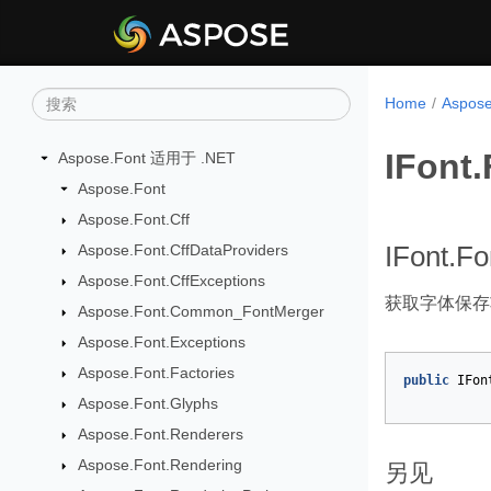
Home
Aspos
IFont
Aspose.Font 适用于 .NET
Aspose.Font
Aspose.Font.Cff
Aspose.Font.CffDataProviders
IFont.Fo
Aspose.Font.CffExceptions
获取字体保存
Aspose.Font.Common_FontMerger
Aspose.Font.Exceptions
Aspose.Font.Factories
public
IFon
Aspose.Font.Glyphs
Aspose.Font.Renderers
Aspose.Font.Rendering
另见