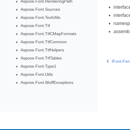
Aspose.Font.RenderingPath
interfa
Aspose.Font.Sources
interfa
Aspose.Font.TextUtils
names
Aspose.Font.Ttf
assemb
Aspose.Font.TtfCMapFormats
Aspose.Font.TtfCommon
Aspose.Font.TtfHelpers
Aspose.Font.TtfTables
IFont.Fo
Aspose.Font.Type1
Aspose.Font.Utils
Aspose.Font.WoffExceptions