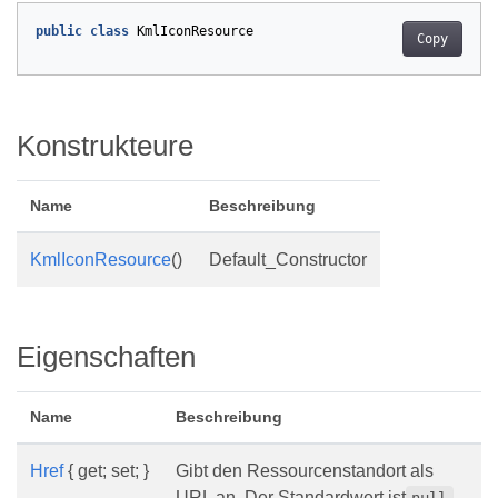
public
class
KmlIconResource
Copy
Konstrukteure
Name
Beschreibung
KmlIconResource
()
Default_Constructor
Eigenschaften
Name
Beschreibung
Href
{ get; set; }
Gibt den Ressourcenstandort als
URL an. Der Standardwert ist
null