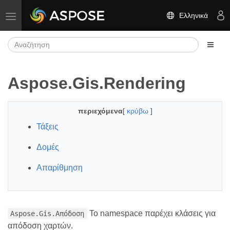
Ελληνικά
Εναλλαγή πλοήγησης
Aspose.Gis.Rendering
περιεχόμενα
[
κρύβω
]
Τάξεις
Δομές
Απαρίθμηση
Το namespace παρέχει κλάσεις για
Aspose.Gis.Απόδοση
απόδοση χαρτών.