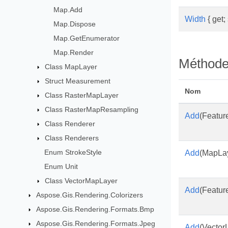
Map.Add
Width
{ get; 
Map.Dispose
Map.GetEnumerator
Map.Render
Méthod
Class MapLayer
Struct Measurement
Nom
Class RasterMapLayer
Class RasterMapResampling
Add
(Featu
Class Renderer
Class Renderers
Enum StrokeStyle
Add
(MapLa
Enum Unit
Class VectorMapLayer
Add
(Featur
Aspose.Gis.Rendering.Colorizers
Aspose.Gis.Rendering.Formats.Bmp
Aspose.Gis.Rendering.Formats.Jpeg
Add
(VectorL