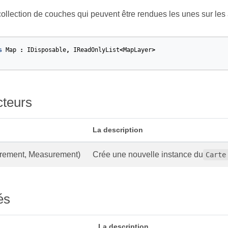
ollection de couches qui peuvent être rendues les unes sur les 
s
Map
:
IDisposable
,
IReadOnlyList
<
MapLayer
>
cteurs
La description
rement, Measurement)
Crée une nouvelle instance du
Carte
és
La description