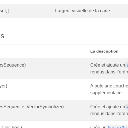
set; }
Largeur visuelle de la carte.
es
La description
resSequence)
Crée et ajoute un
rendus dans l’ordr
yer)
Ajoute une couche 
supplémentaire.
esSequence, VectorSymbolizer)
Crée et ajoute un
rendus dans l’ordr
ayer, bool)
Crée un
VectorMa