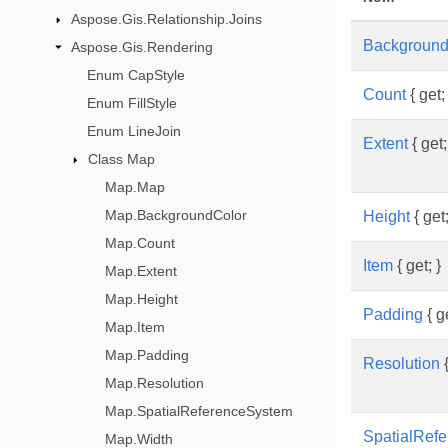
Aspose.Gis.Relationship.Joins
Background
Aspose.Gis.Rendering
Enum CapStyle
Count
{ get; 
Enum FillStyle
Enum LineJoin
Extent
{ get;
Class Map
Map.Map
Map.BackgroundColor
Height
{ get;
Map.Count
Item
{ get; }
Map.Extent
Map.Height
Padding
{ ge
Map.Item
Map.Padding
Resolution
{
Map.Resolution
Map.SpatialReferenceSystem
SpatialRef
Map.Width