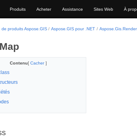
Produits
Acheter
Assistance
Sites Web
À prop
e de produits Aspose.GIS
Aspose.GIS pour .NET
Aspose.Gis.Render
 Map
Contenu
[
Cacher
]
lass
ructeurs
iétés
odes
ss