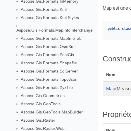
Aspose.Gis.Formats.InMemory
Map est une c
Aspose.Gis.Formats.Kml
Aspose.Gis.Formats.Kml.Styles
public
clas
Aspose.Gis.Formats.MapInfoInterchange
Aspose.Gis.Formats.MapInfoTab
Aspose.Gis.Formats.OsmXml
Aspose.Gis.Formats.PostGis
Constru
Aspose.Gis.Formats.Shapefile
Aspose.Gis.Formats.SqlServer
Nom
Aspose.Gis.Formats.TopoJson
Aspose.Gis.Formats.XyzTile
Map
(Measu
Aspose.Gis.Geometries
Aspose.Gis.GeoTools
Aspose.Gis.GeoTools.MapBuilder
Propriét
Aspose.Gis.Raster
Aspose.Gis.Raster.Web
Nom