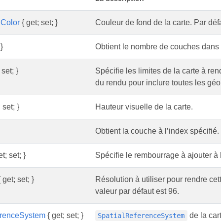
Color
{ get; set; }
Couleur de fond de la carte. Par déf
}
Obtient le nombre de couches dans l
 set; }
Spécifie les limites de la carte à rend
du rendu pour inclure toutes les gé
 set; }
Hauteur visuelle de la carte.
Obtient la couche à l’index spécifié.
t; set; }
Spécifie le rembourrage à ajouter à 
 get; set; }
Résolution à utiliser pour rendre cett
valeur par défaut est 96.
erenceSystem
{ get; set; }
de la car
SpatialReferenceSystem