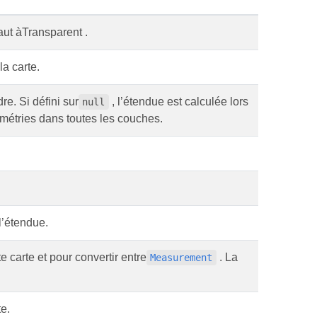
aut àTransparent .
a carte.
re. Si défini sur
, l’étendue est calculée lors
null
ométries dans toutes les couches.
l’étendue.
e carte et pour convertir entre
. La
Measurement
te.