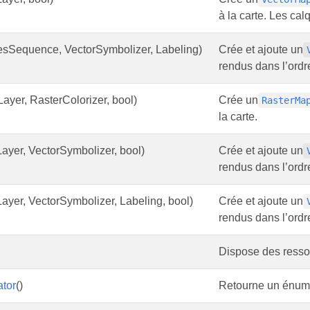
à la carte. Les ca
esSequence, VectorSymbolizer, Labeling)
Crée et ajoute un
rendus dans l’ordr
Layer, RasterColorizer, bool)
Crée un
RasterMa
la carte.
Layer, VectorSymbolizer, bool)
Crée et ajoute un
rendus dans l’ordr
Layer, VectorSymbolizer, Labeling, bool)
Crée et ajoute un
rendus dans l’ordr
Dispose des resso
tor
()
Retourne un énumér