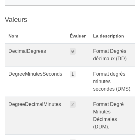
Valeurs
Nom
Évaluer
La description
DecimalDegrees
Format Degrés
0
décimaux (DD).
DegreeMinutesSeconds
Format degrés
1
minutes
secondes (DMS).
DegreeDecimalMinutes
Format Degré
2
Minutes
Décimales
(DDM).