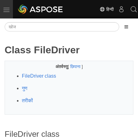
हिन्दी
नेविगेशन टॉगल करें
Class FileDriver
अंतर्वस्तु
[
छिपाना
]
FileDriver class
गुण
तरीकों
FileDriver class