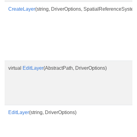
CreateLayer
(string, DriverOptions, SpatialReferenceSystem
virtual
EditLayer
(AbstractPath, DriverOptions)
EditLayer
(string, DriverOptions)