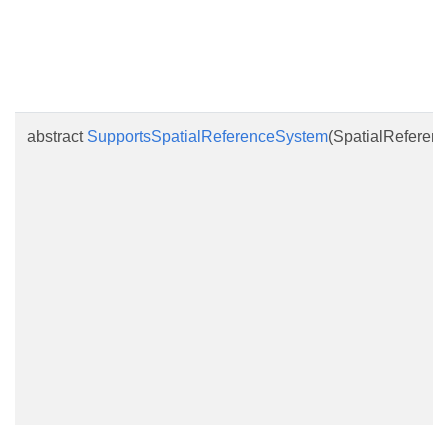
abstract
SupportsSpatialReferenceSystem
(SpatialReferen