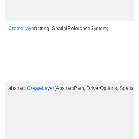
CreateLayer
(string, SpatialReferenceSystem)
abstract
CreateLayer
(AbstractPath, DriverOptions, Spatia