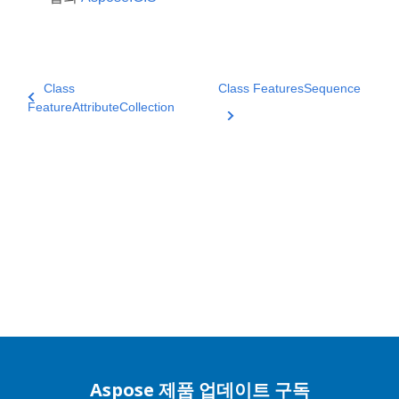
Class
Class FeaturesSequence
FeatureAttributeCollection
Aspose 제품 업데이트 구독