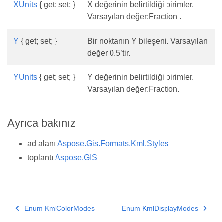
XUnits
{ get; set; }
X değerinin belirtildiği birimler.
Varsayılan değer:Fraction .
Y
{ get; set; }
Bir noktanın Y bileşeni. Varsayılan
değer 0,5’tir.
YUnits
{ get; set; }
Y değerinin belirtildiği birimler.
Varsayılan değer:Fraction.
Ayrıca bakınız
ad alanı
Aspose.Gis.Formats.Kml.Styles
toplantı
Aspose.GIS
Enum KmlColorModes
Enum KmlDisplayModes