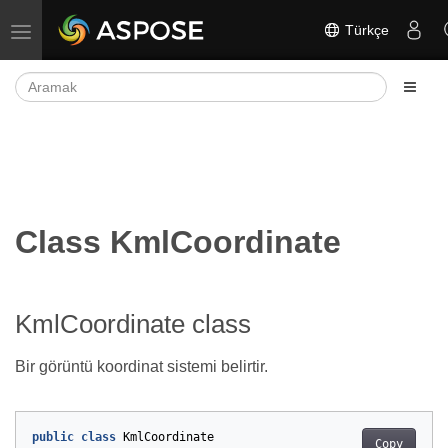
Türkçe
Gezinmeyi aç/kapat
Class KmlCoordinate
KmlCoordinate class
Bir görüntü koordinat sistemi belirtir.
public
class
KmlCoordinate
Copy