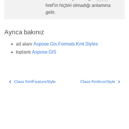
href’in hiçbiri olmadığı anlamına
gelir.
Ayrıca bakınız
ad alanı
Aspose.Gis.Formats.Kml.Styles
toplantı
Aspose.GIS
Class KmlFeatureStyle
Class KmlIconStyle