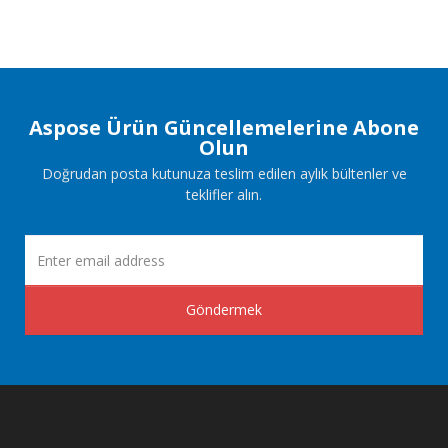
Aspose Ürün Güncellemelerine Abone
Olun
Doğrudan posta kutunuza teslim edilen aylık bültenler ve
teklifler alın.
Göndermek