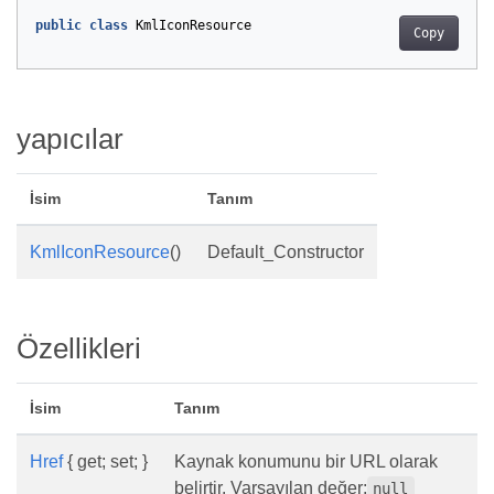
public
class
KmlIconResource
Copy
yapıcılar
İsim
Tanım
KmlIconResource
()
Default_Constructor
Özellikleri
İsim
Tanım
Href
{ get; set; }
Kaynak konumunu bir URL olarak
belirtir. Varsayılan değer:
null