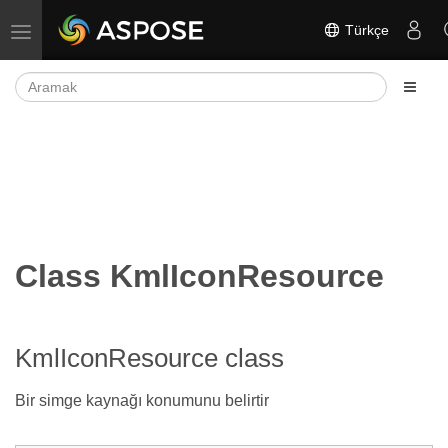
Türkçe
Gezinmeyi aç/kapat
Class KmlIconResource
KmlIconResource class
Bir simge kaynağı konumunu belirtir