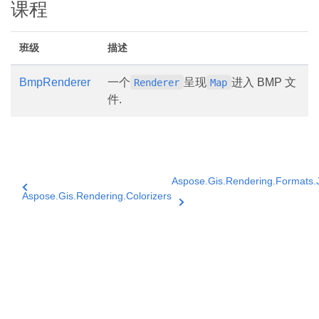
课程
班级
描述
BmpRenderer
一个
呈现
进入 BMP 文
Renderer
Map
件.
Aspose.Gis.Rendering.Formats.
Aspose.Gis.Rendering.Colorizers