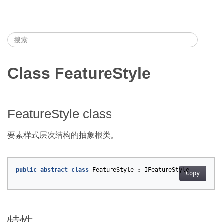
Class FeatureStyle
FeatureStyle class
要素样式层次结构的抽象根类。
public
abstract
class
FeatureStyle
:
IFeatureStyle
Copy
特性