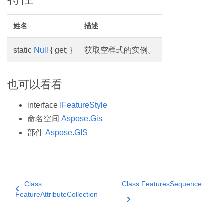
姓名
描述
static
Null
{ get; }
获取空样式的实例。
也可以看看
interface
IFeatureStyle
命名空间
Aspose.Gis
部件
Aspose.GIS
Class
Class FeaturesSequence
FeatureAttributeCollection