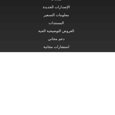
الإصدارات الجديدة
معلومات التسعير
المستندات
العروض التوضيحية الحية
دعم مجاني
استشارات مجانية
دعم مدفوع
استشارات مدفوعة
مدونة او مذكرة
مواقع الويب
عن
© Aspose Pty Ltd 2001-2026. كل الحقوق محفوظة