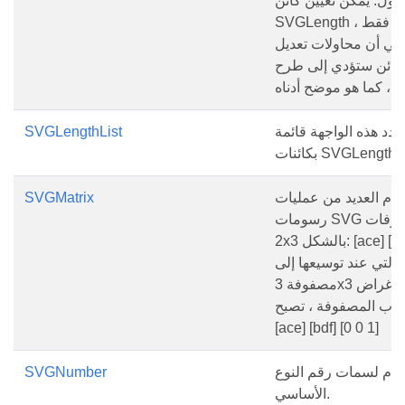
طول. يمكن تعيين كائن
SVGLength للقراءة فقط ،
عني أن محاولات تعديل
لكائن ستؤدي إلى طرح
حدد هذه الواجهة قائمة
SVGLengthList
بكائنات SVGLength .
دم العديد من عمليات
SVGMatrix
رسومات SVG مصفوفات
2x3 بالشكل: [ace] [bdf]
والتي عند توسيعها إلى
مصفوفة 3x3 لأغراض
اب المصفوفة ، تصبح:
[ace] [bdf] [0 0 1]
خدم لسمات رقم النوع
SVGNumber
الأساسي.