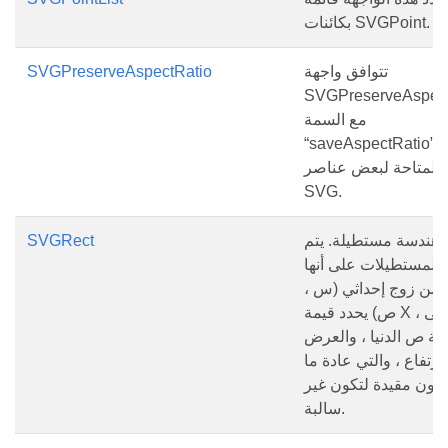
بكائنات SVGPoint.
تتوافق واجهة
SVGPreserveAspectRatio
SVGPreserveAspect
مع السمة
“saveAspectRatio”
والمتاحة لبعض عناصر
SVG.
 هندسة مستطيلة. يتم
SVGRect
المستطيلات على أنها
 من زوج إحداثي (س ،
ص) يحدد قيمة X كحد أدنى ،
مة ص الدنيا ، والعرض
لارتفاع ، والتي عادة ما
تكون مقيدة لتكون غير
سالبة.