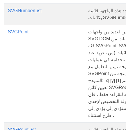
حدد هذه الواجهة قائمة
SVGNumberList
كائنات SVGNumber.
شير العديد من واجهات
SVGPoint
SVG DOM إلى كائنات من
فئة SVGPoint. SVGPoint
داثيات (س ، ص). عند
استخدامه في عمليات
وفة ، يتم التعامل مع
SVGPoint كمتجه من
النموذج: [x] [y] [1] إذا تم
تعيين كائن SVGRect على
أنه للقراءة فقط ، فإن
اولة التخصيص لإحدى
 ستؤدي إلى يؤدي إلى
طرح استثناء .
حدد هذه الواجهة قائمة
SVGPointList