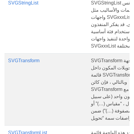
SVGStringList لها نفس
SVGStringList
لسمات والأساليب مثل
واجهات SVGxxxList
رى. قد يفكر المنفذون
 استخدام فئة أساسية
واحدة لتنفيذ واجهات
 المختلفة.
SVGTransform هي واجهة
SVGTransform
 تحويلات المكون داخل
قائمة SVGTransformList ؛
وبالتالي ، فإن كائن
SVGTransform يتوافق مع
كون واحد (على سبيل
مثال ، “مقياس (…)” أو
“مصفوفة (…)”) ضمن
حدد هذه الواجهة قائمة
SVGTransformList