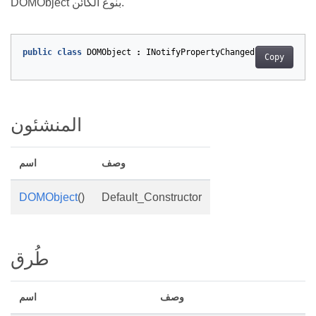
DOMObject بنوع الكائن.
public
class
DOMObject
:
INotifyPropertyChanged
Copy
المنشئون
وصف
اسم
DOMObject
()
Default_Constructor
طُرق
وصف
اسم