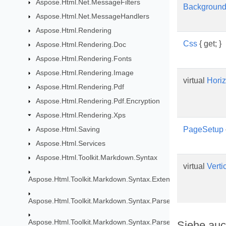
Aspose.Html.Net.MessageFilters
Background
Aspose.Html.Net.MessageHandlers
Aspose.Html.Rendering
Css
{ get; }
Aspose.Html.Rendering.Doc
Aspose.Html.Rendering.Fonts
Aspose.Html.Rendering.Image
virtual
Horiz
Aspose.Html.Rendering.Pdf
Aspose.Html.Rendering.Pdf.Encryption
Aspose.Html.Rendering.Xps
Aspose.Html.Saving
PageSetup
Aspose.Html.Services
Aspose.Html.Toolkit.Markdown.Syntax
virtual
Verti
Aspose.Html.Toolkit.Markdown.Syntax.Extensions
Aspose.Html.Toolkit.Markdown.Syntax.Parser
Aspose.Html.Toolkit.Markdown.Syntax.Parser.Extensions.GF
Siehe au