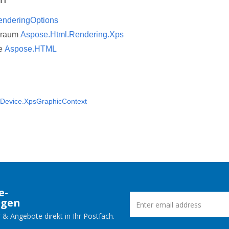
enderingOptions
sraum
Aspose.Html.Rendering.Xps
e
Aspose.HTML
sDevice.XpsGraphicContext
e-
ngen
 & Angebote direkt in Ihr Postfach.