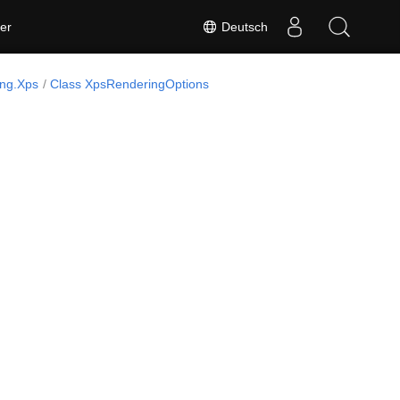
Deutsch
er
ing.Xps
Class XpsRenderingOptions