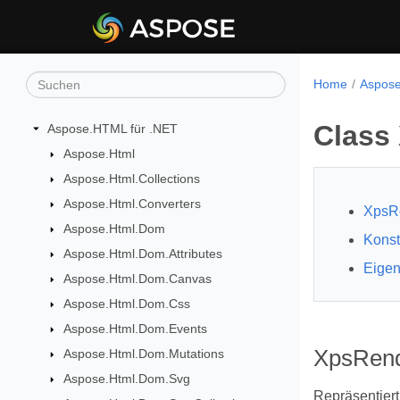
Home
Aspose
Class
Aspose.HTML für .NET
Aspose.Html
Aspose.Html.Collections
Aspose.Html.Converters
XpsRe
Aspose.Html.Dom
Konst
Aspose.Html.Dom.Attributes
Eigen
Aspose.Html.Dom.Canvas
Aspose.Html.Dom.Css
Aspose.Html.Dom.Events
XpsRend
Aspose.Html.Dom.Mutations
Aspose.Html.Dom.Svg
Repräsentiert