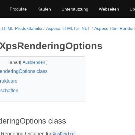
Produkte
Kaufen
Unterstützung
Webseiten
Üb
.HTML-Produktfamilie
Aspose.HTML für .NET
Aspose.Html.Render
 XpsRenderingOptions
Inhalt
[
Ausblenden
]
nderingOptions class
rukteure
schaften
eringOptions class
 Rendering-Optionen für
.
XpsDevice