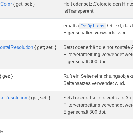
Color
{ get; set; }
Holt oder setztColordie den Hinte
istTransparent .
erhält a
Objekt, das 
CssOptions
Eigenschaften verwendet wird.
ontalResolution
{ get; set; }
Setzt oder erhält die horizontale 
Filterverarbeitung verwendet werd
Eigenschaft 300 dpi.
{ get; }
Ruft ein Seiteneinrichtungsobjek
Seitensatzes verwendet wird.
calResolution
{ get; set; }
Setzt oder erhält die vertikale Au
Filterverarbeitung verwendet werd
Eigenschaft 300 dpi.
M
ch