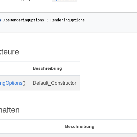
s
XpsRenderingOptions
:
RenderingOptions
kteure
Beschreibung
ngOptions
()
Default_Constructor
haften
Beschreibung