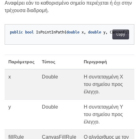
Αναφέρει εάν το καθορισμένο σημείο περιέχεται ή όχι στην
τρέχουσα διαδρομή.
public
bool
IsPointInPath
(
double
x
,
double
y
,
CanvasFillRul
Copy
Παράμετρος
Τύπος
Περιγραφή
x
Double
Η συντεταγμένη Χ
του σημείου προς
έλεγχο.
y
Double
Η συντεταγμένη Υ
του σημείου προς
έλεγχο.
fillRule
CanvasFillRule
Ο αλγόριθμος με τον