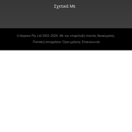
Σχετικά Με
© Aspose Pty Ltd 2001-2026. Με την επιφύλαξη παντός δικαιώματος.
Πολιτική απορρήτου
Όροι χρήσης
Επικοινωνία