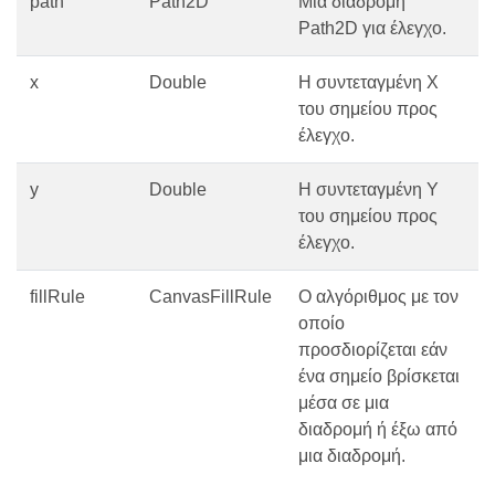
path
Path2D
Μια διαδρομή
Path2D για έλεγχο.
x
Double
Η συντεταγμένη Χ
του σημείου προς
έλεγχο.
y
Double
Η συντεταγμένη Υ
του σημείου προς
έλεγχο.
fillRule
CanvasFillRule
Ο αλγόριθμος με τον
οποίο
προσδιορίζεται εάν
ένα σημείο βρίσκεται
μέσα σε μια
διαδρομή ή έξω από
μια διαδρομή.