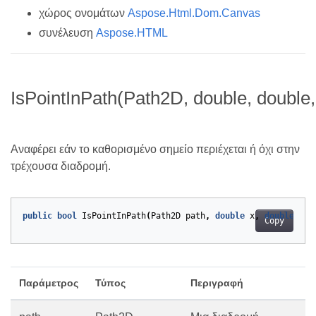
χώρος ονομάτων
Aspose.Html.Dom.Canvas
συνέλευση
Aspose.HTML
IsPointInPath(Path2D, double, double
Αναφέρει εάν το καθορισμένο σημείο περιέχεται ή όχι στην
τρέχουσα διαδρομή.
public
bool
IsPointInPath
(
Path2D
path
,
double
x
,
double
y
,
Copy
Παράμετρος
Τύπος
Περιγραφή