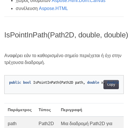
χώρος ονομάτων
Aspose.Html.Dom.Canvas
συνέλευση
Aspose.HTML
IsPointInPath(Path2D, double, double
Αναφέρει εάν το καθορισμένο σημείο περιέχεται ή όχι στην
τρέχουσα διαδρομή.
public
bool
IsPointInPath
(
Path2D
path
,
double
x
,
double
y
)
Copy
Παράμετρος
Τύπος
Περιγραφή
path
Path2D
Μια διαδρομή Path2D για