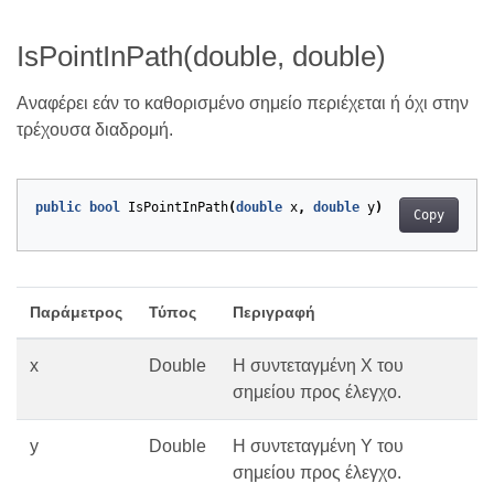
IsPointInPath(double, double)
Αναφέρει εάν το καθορισμένο σημείο περιέχεται ή όχι στην
τρέχουσα διαδρομή.
public
bool
IsPointInPath
(
double
x
,
double
y
)
Copy
Παράμετρος
Τύπος
Περιγραφή
x
Double
Η συντεταγμένη Χ του
σημείου προς έλεγχο.
y
Double
Η συντεταγμένη Υ του
σημείου προς έλεγχο.