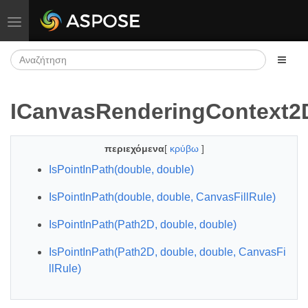
Εναλλαγή πλοήγησης
ICanvasRenderingContext2D
περιεχόμενα
[
κρύβω
]
IsPointInPath(double, double)
IsPointInPath(double, double, CanvasFillRule)
IsPointInPath(Path2D, double, double)
IsPointInPath(Path2D, double, double, CanvasFi
llRule)