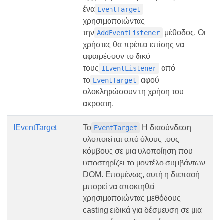
ένα
EventTarget
χρησιμοποιώντας
την
μέθοδος. Οι
AddEventListener
χρήστες θα πρέπει επίσης να
αφαιρέσουν το δικό
τους
από
IEventListener
το
αφού
EventTarget
ολοκληρώσουν τη χρήση του
ακροατή.
IEventTarget
Το
Η διασύνδεση
EventTarget
υλοποιείται από όλους τους
κόμβους σε μια υλοποίηση που
υποστηρίζει το μοντέλο συμβάντων
DOM. Επομένως, αυτή η διεπαφή
μπορεί να αποκτηθεί
χρησιμοποιώντας μεθόδους
casting ειδικά για δέσμευση σε μια