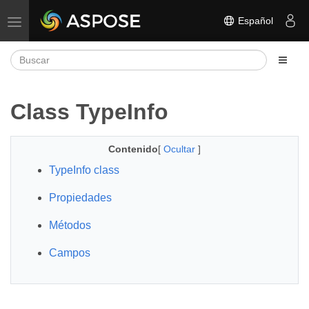
Español
Alternar navegación
Class TypeInfo
Contenido
[
Ocultar
]
TypeInfo class
Propiedades
Métodos
Campos