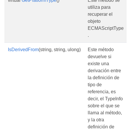
virtual
GetPlatformType
()
Este método se
utiliza para
recuperar el
objeto
ECMAScriptType
.
IsDerivedFrom
(string, string, ulong)
Este método
devuelve si
existe una
derivación entre
la definición de
tipo de
referencia, es
decir, el TypeInfo
sobre el que se
llama al método,
y la otra
definición de