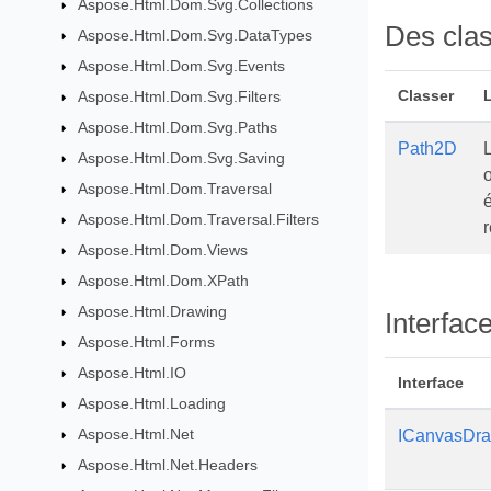
Aspose.Html.Dom.Svg.Collections
Des cla
Aspose.Html.Dom.Svg.DataTypes
Aspose.Html.Dom.Svg.Events
Classer
Aspose.Html.Dom.Svg.Filters
Aspose.Html.Dom.Svg.Paths
Path2D
L
Aspose.Html.Dom.Svg.Saving
Aspose.Html.Dom.Traversal
Aspose.Html.Dom.Traversal.Filters
Aspose.Html.Dom.Views
Aspose.Html.Dom.XPath
Aspose.Html.Drawing
Interfac
Aspose.Html.Forms
Aspose.Html.IO
Interface
Aspose.Html.Loading
Aspose.Html.Net
ICanvasDra
Aspose.Html.Net.Headers