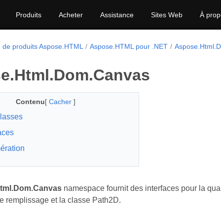
Produits
Acheter
Assistance
Sites Web
À prop
e de produits Aspose.HTML
Aspose.HTML pour .NET
Aspose.Html.
e.Html.Dom.Canvas
Contenu
[
Cacher
]
lasses
faces
ération
tml.Dom.Canvas
namespace fournit des interfaces pour la qual
le remplissage et la classe Path2D.