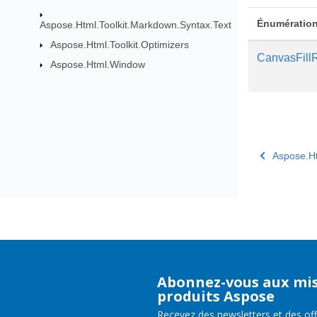
Énumératio
Aspose.Html.Toolkit.Markdown.Syntax.Text
Aspose.Html.Toolkit.Optimizers
CanvasFill
Aspose.Html.Window
Aspose.Ht
Abonnez-vous aux mis
produits Aspose
Recevez des newsletters et des of